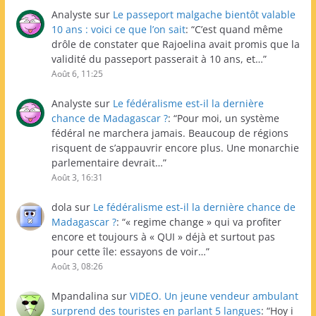
Analyste
sur
Le passeport malgache bientôt valable
10 ans : voici ce que l’on sait
: “
C’est quand même
drôle de constater que Rajoelina avait promis que la
validité du passeport passerait à 10 ans, et…
”
Août 6, 11:25
Analyste
sur
Le fédéralisme est-il la dernière
chance de Madagascar ?
: “
Pour moi, un système
fédéral ne marchera jamais. Beaucoup de régions
risquent de s’appauvrir encore plus. Une monarchie
parlementaire devrait…
”
Août 3, 16:31
dola
sur
Le fédéralisme est-il la dernière chance de
Madagascar ?
: “
« regime change » qui va profiter
encore et toujours à « QUI » déjà et surtout pas
pour cette île: essayons de voir…
”
Août 3, 08:26
Mpandalina
sur
VIDEO. Un jeune vendeur ambulant
surprend des touristes en parlant 5 langues
: “
Hoy i