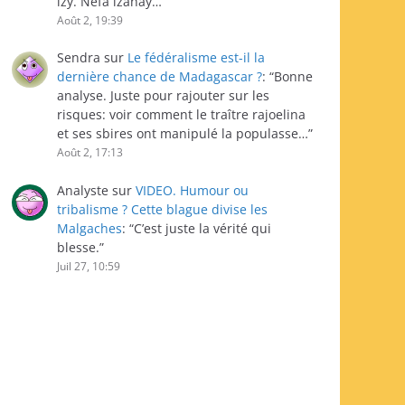
izy. Nefa izahay…
”
Août 2, 19:39
Sendra
sur
Le fédéralisme est-il la
dernière chance de Madagascar ?
: “
Bonne
analyse. Juste pour rajouter sur les
risques: voir comment le traître rajoelina
et ses sbires ont manipulé la populasse…
”
Août 2, 17:13
Analyste
sur
VIDEO. Humour ou
tribalisme ? Cette blague divise les
Malgaches
: “
C’est juste la vérité qui
blesse.
”
Juil 27, 10:59