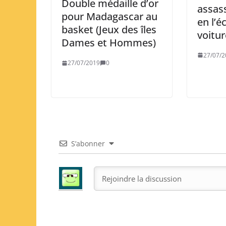
Double médaille d’or
assas
pour Madagascar au
en l’é
basket (Jeux des îles
voitur
Dames et Hommes)
27/07/2
27/07/2019
0
S’abonner