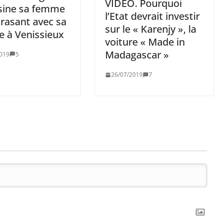
VIDEO. Pourquoi
sine sa femme
l’Etat devrait investir
crasant avec sa
sur le « Karenjy », la
e à Venissieux
voiture « Made in
Madagascar »
019
5
26/07/2019
7