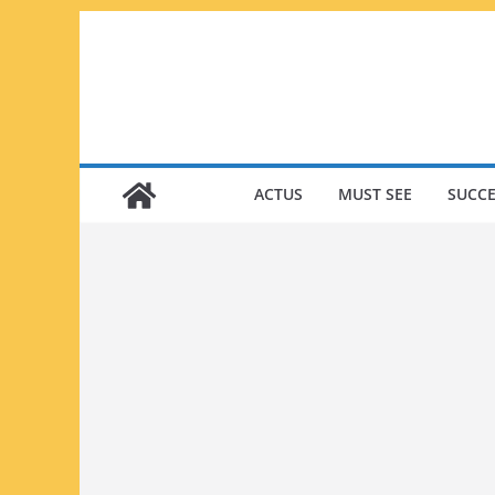
Passer
au
contenu
ACTUS
MUST SEE
SUCCE