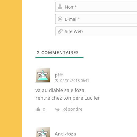
2
COMMENTAIRES
pfff
02/01/2018 0h41
va au diable sale foza!
rentre chez ton père Lucifer
Répondre
0
Anti-foza