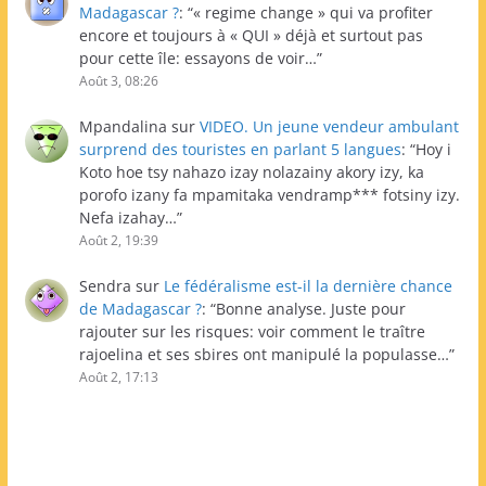
Madagascar ?
: “
« regime change » qui va profiter
encore et toujours à « QUI » déjà et surtout pas
pour cette île: essayons de voir…
”
Août 3, 08:26
Mpandalina
sur
VIDEO. Un jeune vendeur ambulant
surprend des touristes en parlant 5 langues
: “
Hoy i
Koto hoe tsy nahazo izay nolazainy akory izy, ka
porofo izany fa mpamitaka vendramp*** fotsiny izy.
Nefa izahay…
”
Août 2, 19:39
Sendra
sur
Le fédéralisme est-il la dernière chance
de Madagascar ?
: “
Bonne analyse. Juste pour
rajouter sur les risques: voir comment le traître
rajoelina et ses sbires ont manipulé la populasse…
”
Août 2, 17:13