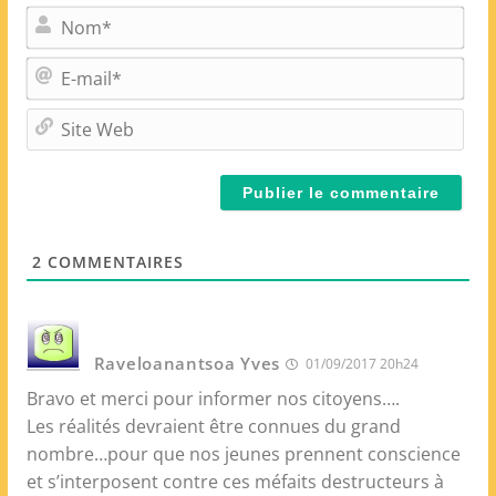
N
o
m
E
*
-
m
S
a
i
i
t
l
e
*
W
e
2
COMMENTAIRES
b
Raveloanantsoa Yves
01/09/2017 20h24
Bravo et merci pour informer nos citoyens….
Les réalités devraient être connues du grand
nombre…pour que nos jeunes prennent conscience
et s’interposent contre ces méfaits destructeurs à