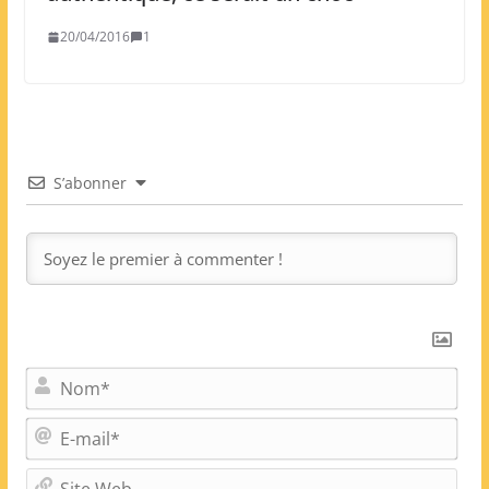
20/04/2016
1
S’abonner
N
o
m
E
*
-
m
S