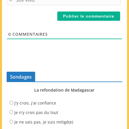
a
i
i
t
l
e
*
W
e
0
COMMENTAIRES
b
Sondages
La refondation de Madagascar
J'y crois, j'ai confiance
Je n'y crois pas du tout
Je ne sais pas, je suis mitigé(e)