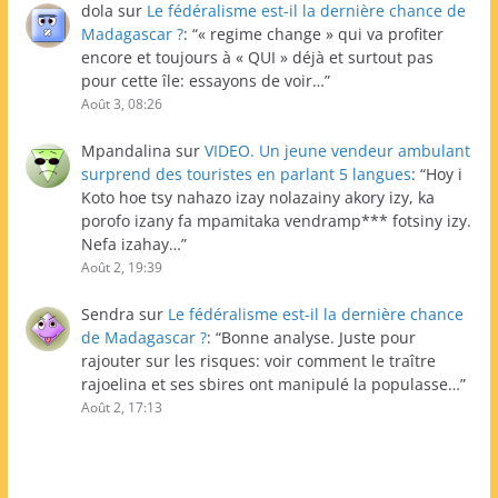
dola
sur
Le fédéralisme est-il la dernière chance de
Madagascar ?
: “
« regime change » qui va profiter
encore et toujours à « QUI » déjà et surtout pas
pour cette île: essayons de voir…
”
Août 3, 08:26
Mpandalina
sur
VIDEO. Un jeune vendeur ambulant
surprend des touristes en parlant 5 langues
: “
Hoy i
Koto hoe tsy nahazo izay nolazainy akory izy, ka
porofo izany fa mpamitaka vendramp*** fotsiny izy.
Nefa izahay…
”
Août 2, 19:39
Sendra
sur
Le fédéralisme est-il la dernière chance
de Madagascar ?
: “
Bonne analyse. Juste pour
rajouter sur les risques: voir comment le traître
rajoelina et ses sbires ont manipulé la populasse…
”
Août 2, 17:13