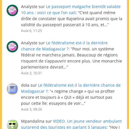
Analyste
sur
Le passeport malgache bientôt valable
10 ans : voici ce que l’on sait
: “
C’est quand même
drôle de constater que Rajoelina avait promis que la
validité du passeport passerait à 10 ans, et…
”
Août 6, 11:25
Analyste
sur
Le fédéralisme est-il la dernière
chance de Madagascar ?
: “
Pour moi, un système
fédéral ne marchera jamais. Beaucoup de régions
risquent de s’appauvrir encore plus. Une monarchie
parlementaire devrait…
”
Août 3, 16:31
dola
sur
Le fédéralisme est-il la dernière chance de
Madagascar ?
: “
« regime change » qui va profiter
encore et toujours à « QUI » déjà et surtout pas
pour cette île: essayons de voir…
”
Août 3, 08:26
Mpandalina
sur
VIDEO. Un jeune vendeur ambulant
surprend des touristes en parlant 5 langues
: “
Hoy i