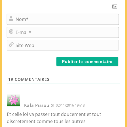
N
o
m
E
*
-
m
S
a
i
i
t
l
e
*
W
e
19
COMMENTAIRES
b
Kala Pissou
02/11/2016 19h18
Et celle loi va passer tout doucement et tout
discretement comme tous les autres