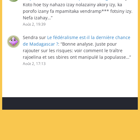
Koto hoe tsy nahazo izay nolazainy akory izy, ka
porofo izany fa mpamitaka vendramp*** fotsiny izy.
Nefa izahay…
”
Août 2, 19:39
Sendra
sur
Le fédéralisme est-il la dernière chance
de Madagascar ?
: “
Bonne analyse. Juste pour
rajouter sur les risques: voir comment le traître
rajoelina et ses sbires ont manipulé la populasse…
”
Août 2, 17:13