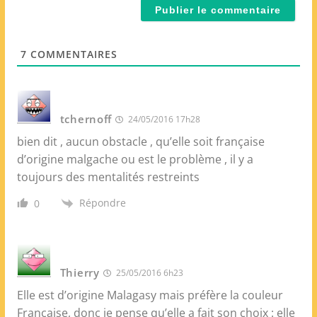
l
e
*
W
e
7
COMMENTAIRES
b
tchernoff
24/05/2016 17h28
bien dit , aucun obstacle , qu’elle soit française
d’origine malgache ou est le problème , il y a
toujours des mentalités restreints
Répondre
0
Thierry
25/05/2016 6h23
Elle est d’origine Malagasy mais préfère la couleur
Française, donc je pense qu’elle a fait son choix : elle