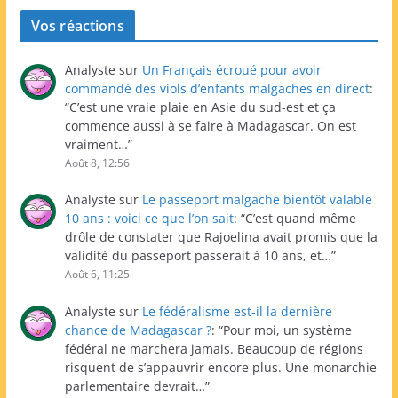
Vos réactions
Analyste
sur
Un Français écroué pour avoir
commandé des viols d’enfants malgaches en direct
:
“
C’est une vraie plaie en Asie du sud-est et ça
commence aussi à se faire à Madagascar. On est
vraiment…
”
Août 8, 12:56
Analyste
sur
Le passeport malgache bientôt valable
10 ans : voici ce que l’on sait
: “
C’est quand même
drôle de constater que Rajoelina avait promis que la
validité du passeport passerait à 10 ans, et…
”
Août 6, 11:25
Analyste
sur
Le fédéralisme est-il la dernière
chance de Madagascar ?
: “
Pour moi, un système
fédéral ne marchera jamais. Beaucoup de régions
risquent de s’appauvrir encore plus. Une monarchie
parlementaire devrait…
”