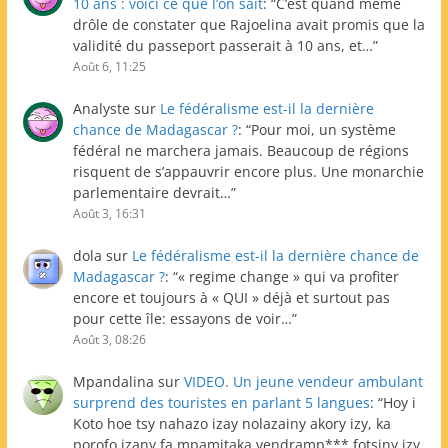
10 ans : voici ce que l’on sait
: “
C’est quand même
drôle de constater que Rajoelina avait promis que la
validité du passeport passerait à 10 ans, et…
”
Août 6, 11:25
Analyste
sur
Le fédéralisme est-il la dernière
chance de Madagascar ?
: “
Pour moi, un système
fédéral ne marchera jamais. Beaucoup de régions
risquent de s’appauvrir encore plus. Une monarchie
parlementaire devrait…
”
Août 3, 16:31
dola
sur
Le fédéralisme est-il la dernière chance de
Madagascar ?
: “
« regime change » qui va profiter
encore et toujours à « QUI » déjà et surtout pas
pour cette île: essayons de voir…
”
Août 3, 08:26
Mpandalina
sur
VIDEO. Un jeune vendeur ambulant
surprend des touristes en parlant 5 langues
: “
Hoy i
Koto hoe tsy nahazo izay nolazainy akory izy, ka
porofo izany fa mpamitaka vendramp*** fotsiny izy.