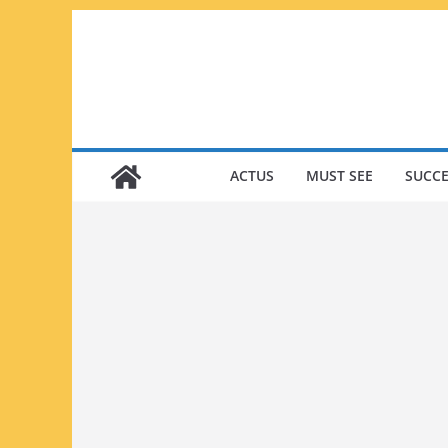
Passer
au
contenu
ACTUS
MUST SEE
SUCCE