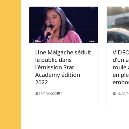
Une Malgache séduit
VIDEO
le public dans
d’un a
l’émission Star
roule
Academy édition
en ple
2022
embou
16/10/2022
2
14/10/2