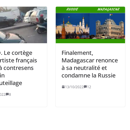
. Le cortège
Finalement,
rtiste français
Madagascar renonce
 à contresens
à sa neutralité et
in
condamne la Russie
teillage
13/10/2022
12
022
8