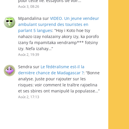
pour cette île: essayons de voir…
”
Août 3, 08:26
Mpandalina
sur
VIDEO. Un jeune vendeur
ambulant surprend des touristes en
parlant 5 langues
: “
Hoy i Koto hoe tsy
nahazo izay nolazainy akory izy, ka porofo
izany fa mpamitaka vendramp*** fotsiny
izy. Nefa izahay…
”
Août 2, 19:39
Sendra
sur
Le fédéralisme est-il la
dernière chance de Madagascar ?
: “
Bonne
analyse. Juste pour rajouter sur les
risques: voir comment le traître rajoelina
et ses sbires ont manipulé la populasse…
”
Août 2, 17:13