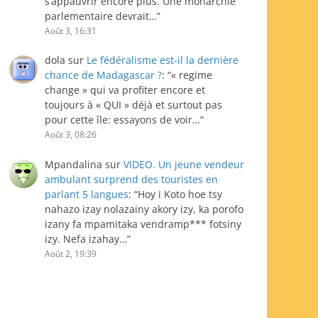
s’appauvrir encore plus. Une monarchie
parlementaire devrait…
”
Août 3, 16:31
dola
sur
Le fédéralisme est-il la dernière
chance de Madagascar ?
: “
« regime
change » qui va profiter encore et
toujours à « QUI » déjà et surtout pas
pour cette île: essayons de voir…
”
Août 3, 08:26
Mpandalina
sur
VIDEO. Un jeune vendeur
ambulant surprend des touristes en
parlant 5 langues
: “
Hoy i Koto hoe tsy
nahazo izay nolazainy akory izy, ka porofo
izany fa mpamitaka vendramp*** fotsiny
izy. Nefa izahay…
”
Août 2, 19:39