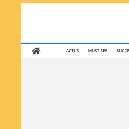
Passer
au
contenu
ACTUS
MUST SEE
SUCCE