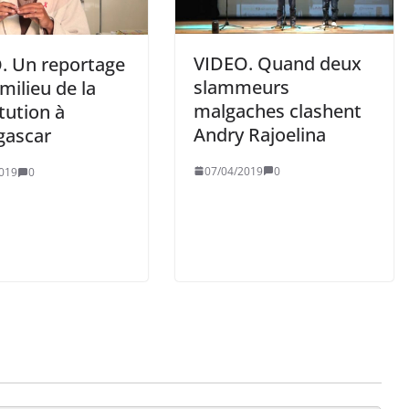
VIDEO. Quand deux
. Un reportage
slammeurs
 milieu de la
malgaches clashent
tution à
Andry Rajoelina
ascar
07/04/2019
0
019
0