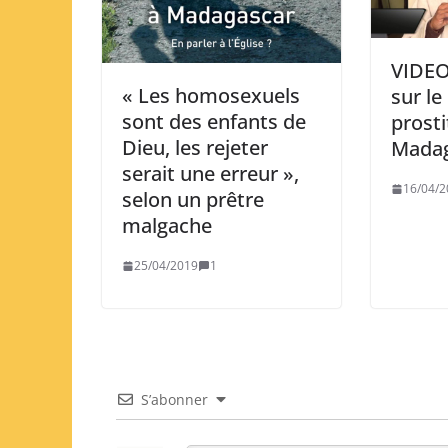
VIDEO
« Les homosexuels
sur le
sont des enfants de
prosti
Dieu, les rejeter
Madag
serait une erreur »,
16/04/2
selon un prêtre
malgache
25/04/2019
1
S’abonner