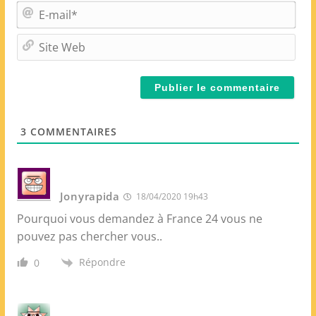
m
E
*
-
m
S
a
i
i
t
l
e
*
W
e
3
COMMENTAIRES
b
Jonyrapida
18/04/2020 19h43
Pourquoi vous demandez à France 24 vous ne
pouvez pas chercher vous..
Répondre
0