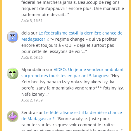
fédéral ne marchera jamais. Beaucoup de régions
risquent de s’appauvrir encore plus. Une monarchie
parlementaire devrait…
”
Août 3, 16:31
dola
sur
Le fédéralisme est-il la dernière chance de
Madagascar ?
: “
« regime change » qui va profiter
encore et toujours à « QUI » déjà et surtout pas
pour cette île: essayons de voir…
”
Août 3, 08:26
Mpandalina
sur
VIDEO. Un jeune vendeur ambulant
surprend des touristes en parlant 5 langues
: “
Hoy i
Koto hoe tsy nahazo izay nolazainy akory izy, ka
porofo izany fa mpamitaka vendramp*** fotsiny izy.
Nefa izahay…
”
Août 2, 19:39
Sendra
sur
Le fédéralisme est-il la dernière chance
de Madagascar ?
: “
Bonne analyse. Juste pour
rajouter sur les risques: voir comment le traître
rajoelina et ses sbires ont manipulé la populasse…
”