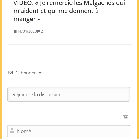
VIDEO. « Je remercie les Malgaches qui
m’aident et qui me donnent à
manger »
14/04/2020
2
S’abonner
N
o