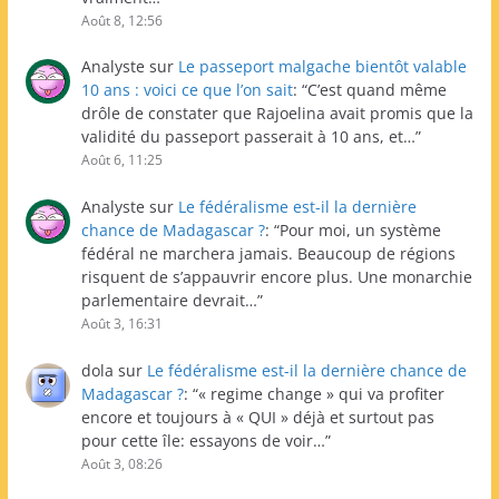
Août 8, 12:56
Analyste
sur
Le passeport malgache bientôt valable
10 ans : voici ce que l’on sait
: “
C’est quand même
drôle de constater que Rajoelina avait promis que la
validité du passeport passerait à 10 ans, et…
”
Août 6, 11:25
Analyste
sur
Le fédéralisme est-il la dernière
chance de Madagascar ?
: “
Pour moi, un système
fédéral ne marchera jamais. Beaucoup de régions
risquent de s’appauvrir encore plus. Une monarchie
parlementaire devrait…
”
Août 3, 16:31
dola
sur
Le fédéralisme est-il la dernière chance de
Madagascar ?
: “
« regime change » qui va profiter
encore et toujours à « QUI » déjà et surtout pas
pour cette île: essayons de voir…
”
Août 3, 08:26