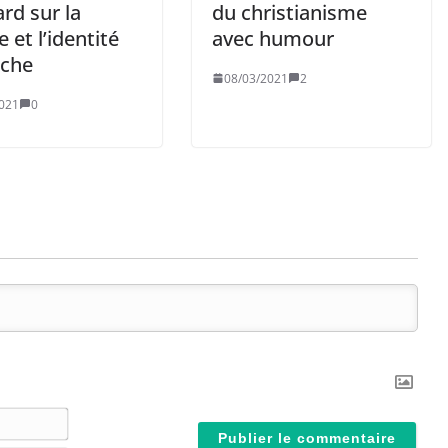
ard sur la
du christianisme
e et l’identité
avec humour
che
08/03/2021
2
021
0
N
o