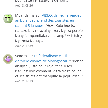
pour cette île: essayons de voir…
”
Août 3, 08:26
Mpandalina
sur
VIDEO. Un jeune vendeur
ambulant surprend des touristes en
parlant 5 langues
: “
Hoy i Koto hoe tsy
nahazo izay nolazainy akory izy, ka porofo
izany fa mpamitaka vendramp*** fotsiny
izy. Nefa izahay…
”
Août 2, 19:39
Sendra
sur
Le fédéralisme est-il la
dernière chance de Madagascar ?
: “
Bonne
analyse. Juste pour rajouter sur les
risques: voir comment le traître rajoelina
et ses sbires ont manipulé la populasse…
”
Août 2, 17:13