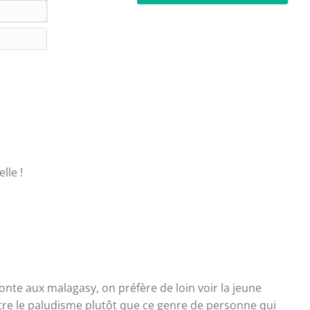
E
m
-
*
S
m
i
a
t
i
e
l
W
*
e
b
lle !
 honte aux malagasy, on préfère de loin voir la jeune
ntre le paludisme plutôt que ce genre de personne qui