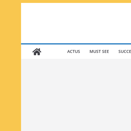
Passer
au
contenu
ACTUS
MUST SEE
SUCCE