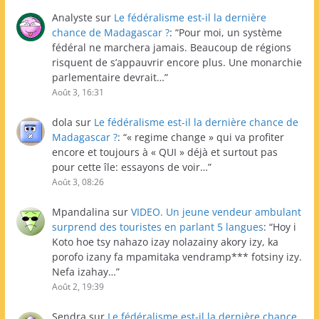
Analyste
sur
Le fédéralisme est-il la dernière
chance de Madagascar ?
: “
Pour moi, un système
fédéral ne marchera jamais. Beaucoup de régions
risquent de s’appauvrir encore plus. Une monarchie
parlementaire devrait…
”
Août 3, 16:31
dola
sur
Le fédéralisme est-il la dernière chance de
Madagascar ?
: “
« regime change » qui va profiter
encore et toujours à « QUI » déjà et surtout pas
pour cette île: essayons de voir…
”
Août 3, 08:26
Mpandalina
sur
VIDEO. Un jeune vendeur ambulant
surprend des touristes en parlant 5 langues
: “
Hoy i
Koto hoe tsy nahazo izay nolazainy akory izy, ka
porofo izany fa mpamitaka vendramp*** fotsiny izy.
Nefa izahay…
”
Août 2, 19:39
Sendra
sur
Le fédéralisme est-il la dernière chance