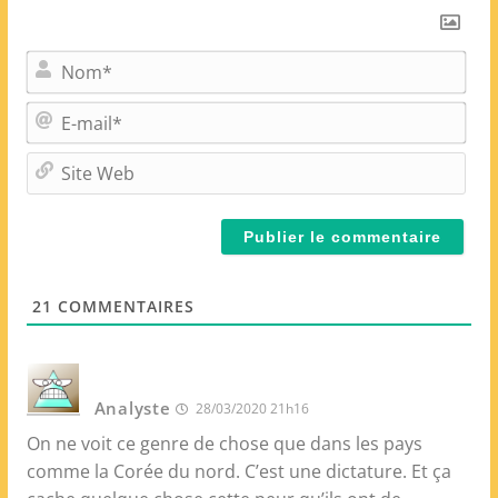
N
o
m
E
*
-
m
S
a
i
i
t
l
e
*
W
e
21
COMMENTAIRES
b
Analyste
28/03/2020 21h16
On ne voit ce genre de chose que dans les pays
comme la Corée du nord. C’est une dictature. Et ça