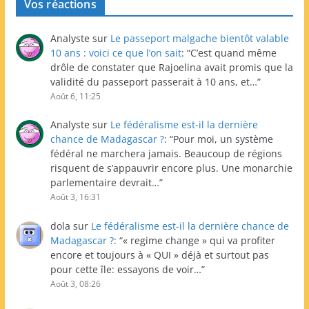
Vos réactions
Analyste
sur
Le passeport malgache bientôt valable
10 ans : voici ce que l’on sait
: “
C’est quand même
drôle de constater que Rajoelina avait promis que la
validité du passeport passerait à 10 ans, et…
”
Août 6, 11:25
Analyste
sur
Le fédéralisme est-il la dernière
chance de Madagascar ?
: “
Pour moi, un système
fédéral ne marchera jamais. Beaucoup de régions
risquent de s’appauvrir encore plus. Une monarchie
parlementaire devrait…
”
Août 3, 16:31
dola
sur
Le fédéralisme est-il la dernière chance de
Madagascar ?
: “
« regime change » qui va profiter
encore et toujours à « QUI » déjà et surtout pas
pour cette île: essayons de voir…
”
Août 3, 08:26