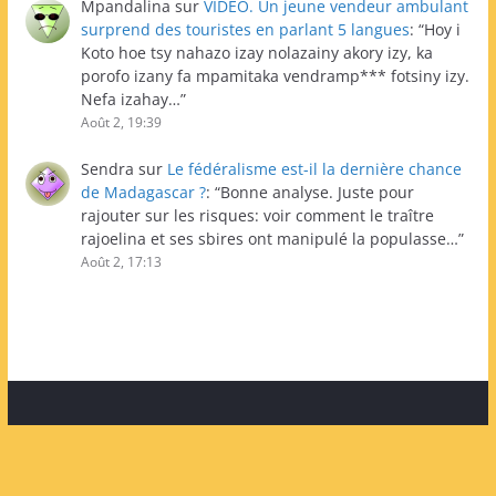
Mpandalina
sur
VIDEO. Un jeune vendeur ambulant
surprend des touristes en parlant 5 langues
: “
Hoy i
Koto hoe tsy nahazo izay nolazainy akory izy, ka
porofo izany fa mpamitaka vendramp*** fotsiny izy.
Nefa izahay…
”
Août 2, 19:39
Sendra
sur
Le fédéralisme est-il la dernière chance
de Madagascar ?
: “
Bonne analyse. Juste pour
rajouter sur les risques: voir comment le traître
rajoelina et ses sbires ont manipulé la populasse…
”
Août 2, 17:13