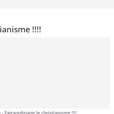
ianisme !!!!
é
›
Extraordinaire le christianisme !!!!