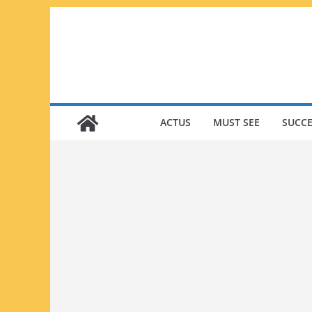
Passer
au
contenu
ACTUS
MUST SEE
SUCCE