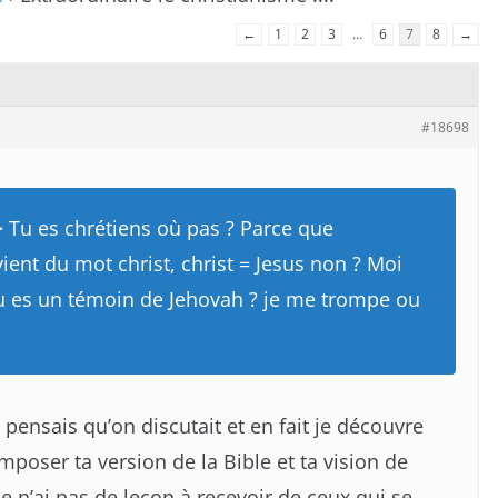
←
1
2
3
…
6
7
8
→
#18698
 Tu es chrétiens où pas ? Parce que
ient du mot christ, christ = Jesus non ? Moi
u es un témoin de Jehovah ? je me trompe ou
 pensais qu’on discutait et en fait je découvre
mposer ta version de la Bible et ta vision de
 je n’ai pas de leçon à recevoir de ceux qui se