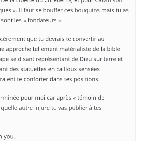
De la Liberté du Chrétien », et pour Calvin son
ques ». Il faut se bouffer ces bouquins mais tu as
 sont les « fondateurs ».
cèrement que tu devrais te convertir au
ne approche tellement matérialiste de la bible
ape se disant représentant de Dieu sur terre et
nt des statuettes en cailloux sensées
raient te conforter dans tes positions.
terminée pour moi car après « témoin de
 quelle autre injure tu vas publier à tes
n you.