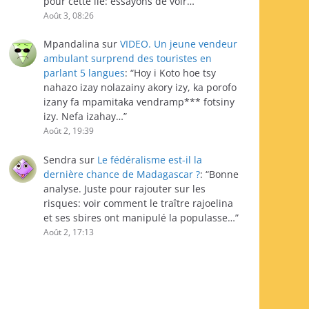
pour cette île: essayons de voir…
”
Août 3, 08:26
Mpandalina
sur
VIDEO. Un jeune vendeur
ambulant surprend des touristes en
parlant 5 langues
: “
Hoy i Koto hoe tsy
nahazo izay nolazainy akory izy, ka porofo
izany fa mpamitaka vendramp*** fotsiny
izy. Nefa izahay…
”
Août 2, 19:39
Sendra
sur
Le fédéralisme est-il la
dernière chance de Madagascar ?
: “
Bonne
analyse. Juste pour rajouter sur les
risques: voir comment le traître rajoelina
et ses sbires ont manipulé la populasse…
”
Août 2, 17:13