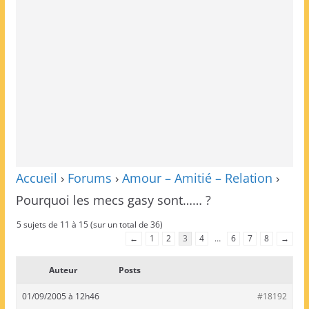
Accueil
›
Forums
›
Amour – Amitié – Relation
›
Pourquoi les mecs gasy sont…… ?
5 sujets de 11 à 15 (sur un total de 36)
←
1
2
3
4
…
6
7
8
→
Auteur
Posts
01/09/2005 à 12h46
#18192