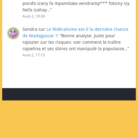
porofo izany fa mpamitaka vendramp*** fotsiny izy.
Nefa izahay…
”
Août 2, 19:39
Sendra
sur
Le fédéralisme est-il la dernière chance
de Madagascar ?
: “
Bonne analyse. Juste pour
rajouter sur les risques: voir comment le traître
rajoelina et ses sbires ont manipulé la populasse…
”
Août 2, 17:13