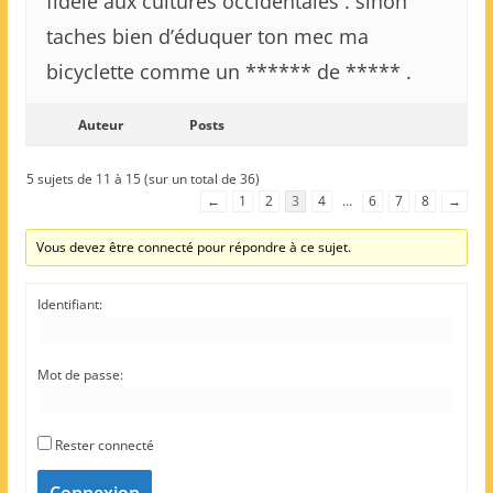
fidèle aux cultures occidentales . sinon
taches bien d’éduquer ton mec ma
bicyclette comme un ****** de ***** .
Auteur
Posts
5 sujets de 11 à 15 (sur un total de 36)
←
1
2
3
4
…
6
7
8
→
Vous devez être connecté pour répondre à ce sujet.
Identifiant:
Mot de passe:
Rester connecté