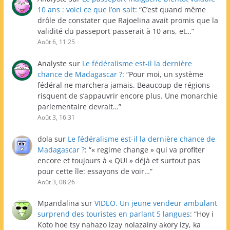
10 ans : voici ce que l’on sait
: “
C’est quand même
drôle de constater que Rajoelina avait promis que la
validité du passeport passerait à 10 ans, et…
”
Août 6, 11:25
Analyste
sur
Le fédéralisme est-il la dernière
chance de Madagascar ?
: “
Pour moi, un système
fédéral ne marchera jamais. Beaucoup de régions
risquent de s’appauvrir encore plus. Une monarchie
parlementaire devrait…
”
Août 3, 16:31
dola
sur
Le fédéralisme est-il la dernière chance de
Madagascar ?
: “
« regime change » qui va profiter
encore et toujours à « QUI » déjà et surtout pas
pour cette île: essayons de voir…
”
Août 3, 08:26
Mpandalina
sur
VIDEO. Un jeune vendeur ambulant
surprend des touristes en parlant 5 langues
: “
Hoy i
Koto hoe tsy nahazo izay nolazainy akory izy, ka