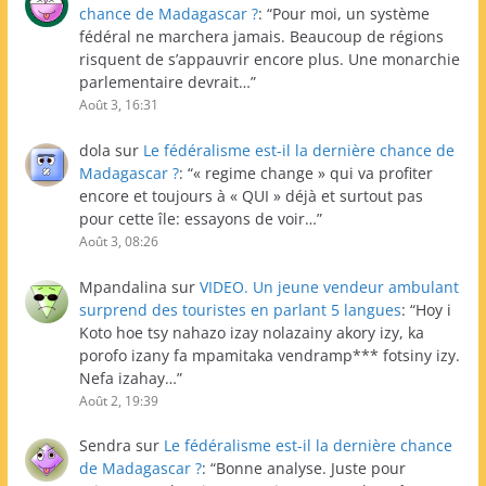
chance de Madagascar ?
: “
Pour moi, un système
fédéral ne marchera jamais. Beaucoup de régions
risquent de s’appauvrir encore plus. Une monarchie
parlementaire devrait…
”
Août 3, 16:31
dola
sur
Le fédéralisme est-il la dernière chance de
Madagascar ?
: “
« regime change » qui va profiter
encore et toujours à « QUI » déjà et surtout pas
pour cette île: essayons de voir…
”
Août 3, 08:26
Mpandalina
sur
VIDEO. Un jeune vendeur ambulant
surprend des touristes en parlant 5 langues
: “
Hoy i
Koto hoe tsy nahazo izay nolazainy akory izy, ka
porofo izany fa mpamitaka vendramp*** fotsiny izy.
Nefa izahay…
”
Août 2, 19:39
Sendra
sur
Le fédéralisme est-il la dernière chance
de Madagascar ?
: “
Bonne analyse. Juste pour