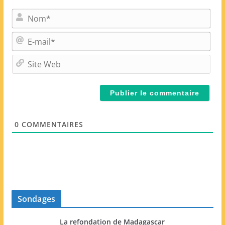
N
o
m
E
*
-
m
S
a
i
i
t
l
e
*
W
e
0
COMMENTAIRES
b
Sondages
La refondation de Madagascar