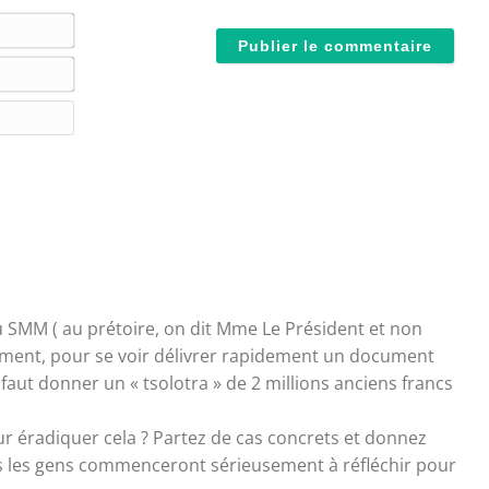
N
o
E
m
-
*
S
m
i
a
t
i
e
l
W
*
e
b
 SMM ( au prétoire, on dit Mme Le Président et non
lement, pour se voir délivrer rapidement un document
 faut donner un « tsolotra » de 2 millions anciens francs
 éradiquer cela ? Partez de cas concrets et donnez
lors les gens commenceront sérieusement à réfléchir pour