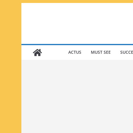
Passer
au
contenu
ACTUS
MUST SEE
SUCCE