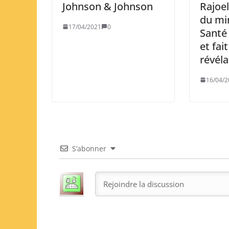
Johnson & Johnson
Rajoel
du min
17/04/2021
0
Santé
et fai
révéla
16/04/2
S’abonner