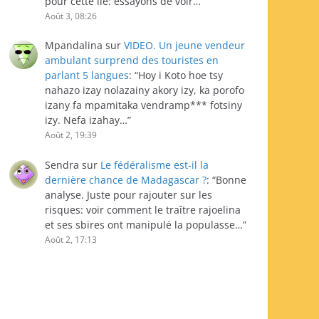
pour cette île: essayons de voir…
”
Août 3, 08:26
Mpandalina
sur
VIDEO. Un jeune vendeur
ambulant surprend des touristes en
parlant 5 langues
: “
Hoy i Koto hoe tsy
nahazo izay nolazainy akory izy, ka porofo
izany fa mpamitaka vendramp*** fotsiny
izy. Nefa izahay…
”
Août 2, 19:39
Sendra
sur
Le fédéralisme est-il la
dernière chance de Madagascar ?
: “
Bonne
analyse. Juste pour rajouter sur les
risques: voir comment le traître rajoelina
et ses sbires ont manipulé la populasse…
”
Août 2, 17:13