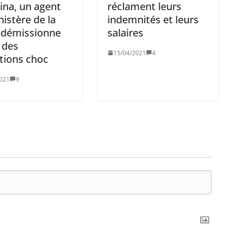
ina, un agent
réclament leurs
istère de la
indemnités et leurs
 démissionne
salaires
t des
15/04/2021
4
tions choc
021
9