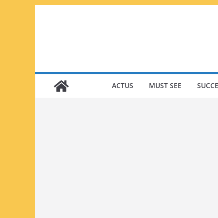
Passer
au
contenu
ACTUS
MUST SEE
SUCCE