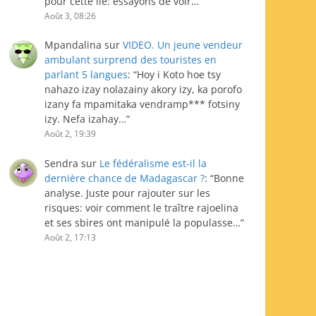
pour cette île: essayons de voir…
”
Août 3, 08:26
Mpandalina
sur
VIDEO. Un jeune vendeur
ambulant surprend des touristes en
parlant 5 langues
: “
Hoy i Koto hoe tsy
nahazo izay nolazainy akory izy, ka porofo
izany fa mpamitaka vendramp*** fotsiny
izy. Nefa izahay…
”
Août 2, 19:39
Sendra
sur
Le fédéralisme est-il la
dernière chance de Madagascar ?
: “
Bonne
analyse. Juste pour rajouter sur les
risques: voir comment le traître rajoelina
et ses sbires ont manipulé la populasse…
”
Août 2, 17:13