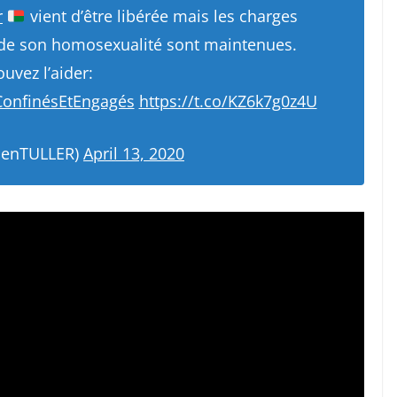
r
vient d’être libérée mais les charges
n de son homosexualité sont maintenues.
uvez l’aider:
onfinésEtEngagés
https://t.co/KZ6k7g0z4U
tienTULLER)
April 13, 2020