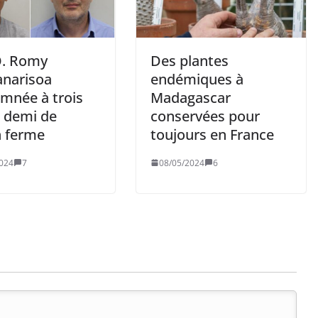
. Romy
Des plantes
anarisoa
endémiques à
mnée à trois
Madagascar
t demi de
conservées pour
n ferme
toujours en France
024
7
08/05/2024
6