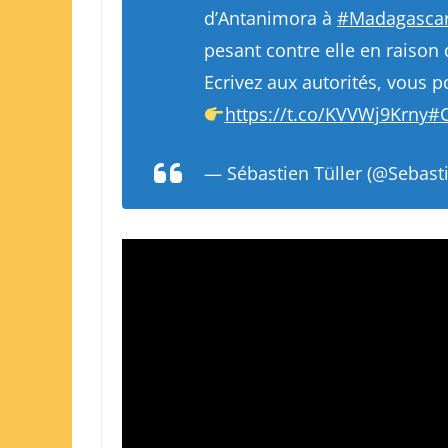
d’Antanimora à
#Madagasca
pesant contre elle en raiso
Ecrivez aux autorités, vous po
https://t.co/KVVWj9Krny
#C
— Sébastien Tüller (@Sebas