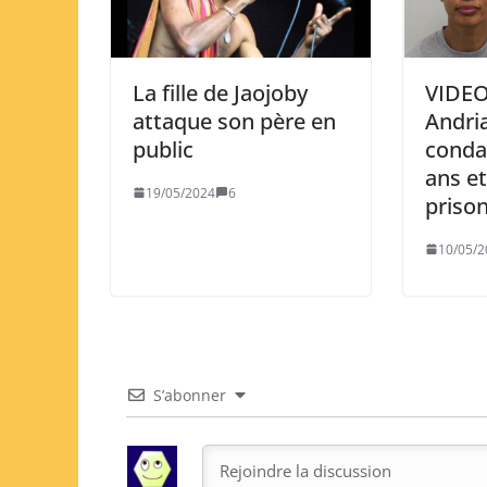
La fille de Jaojoby
VIDEO
attaque son père en
Andri
public
conda
ans e
19/05/2024
6
priso
10/05/2
S’abonner