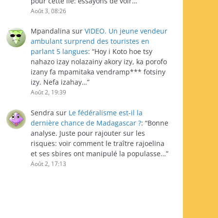
pour cette île: essayons de voir…
”
Août 3, 08:26
Mpandalina
sur
VIDEO. Un jeune vendeur
ambulant surprend des touristes en
parlant 5 langues
: “
Hoy i Koto hoe tsy
nahazo izay nolazainy akory izy, ka porofo
izany fa mpamitaka vendramp*** fotsiny
izy. Nefa izahay…
”
Août 2, 19:39
Sendra
sur
Le fédéralisme est-il la
dernière chance de Madagascar ?
: “
Bonne
analyse. Juste pour rajouter sur les
risques: voir comment le traître rajoelina
et ses sbires ont manipulé la populasse…
”
Août 2, 17:13