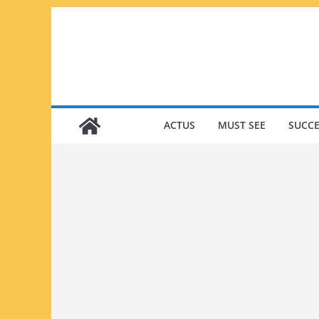
Passer
au
contenu
ACTUS
MUST SEE
SUCCE