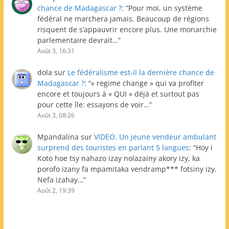
chance de Madagascar ?
: “
Pour moi, un système
fédéral ne marchera jamais. Beaucoup de régions
risquent de s’appauvrir encore plus. Une monarchie
parlementaire devrait…
”
Août 3, 16:31
dola
sur
Le fédéralisme est-il la dernière chance de
Madagascar ?
: “
« regime change » qui va profiter
encore et toujours à « QUI » déjà et surtout pas
pour cette île: essayons de voir…
”
Août 3, 08:26
Mpandalina
sur
VIDEO. Un jeune vendeur ambulant
surprend des touristes en parlant 5 langues
: “
Hoy i
Koto hoe tsy nahazo izay nolazainy akory izy, ka
porofo izany fa mpamitaka vendramp*** fotsiny izy.
Nefa izahay…
”
Août 2, 19:39