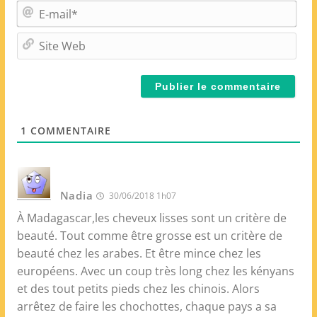
m
E
*
-
m
S
a
i
i
t
l
e
*
W
e
1
COMMENTAIRE
b
Nadia
30/06/2018 1h07
À Madagascar,les cheveux lisses sont un critère de
beauté. Tout comme être grosse est un critère de
beauté chez les arabes. Et être mince chez les
européens. Avec un coup très long chez les kényans
et des tout petits pieds chez les chinois. Alors
arrêtez de faire les chochottes, chaque pays a sa