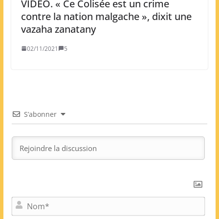
VIDEO. « Ce Colisée est un crime
contre la nation malgache », dixit une
vazaha zanatany
02/11/2021
5
S’abonner
N
o