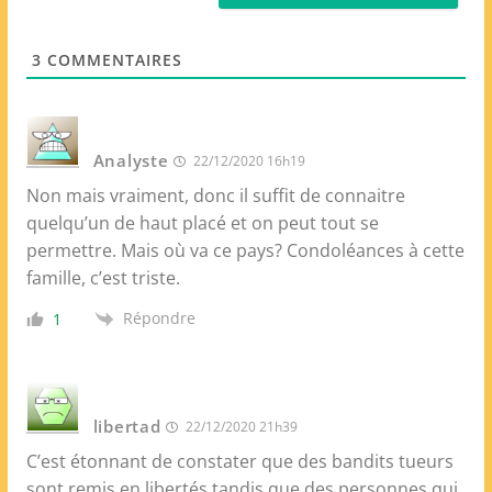
*
W
e
3
COMMENTAIRES
b
Analyste
22/12/2020 16h19
Non mais vraiment, donc il suffit de connaitre
quelqu’un de haut placé et on peut tout se
permettre. Mais où va ce pays? Condoléances à cette
famille, c’est triste.
Répondre
1
libertad
22/12/2020 21h39
C’est étonnant de constater que des bandits tueurs
sont remis en libertés tandis que des personnes qui