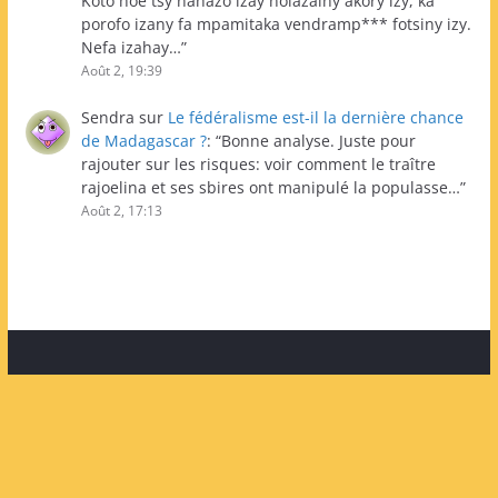
Koto hoe tsy nahazo izay nolazainy akory izy, ka
porofo izany fa mpamitaka vendramp*** fotsiny izy.
Nefa izahay…
”
Août 2, 19:39
Sendra
sur
Le fédéralisme est-il la dernière chance
de Madagascar ?
: “
Bonne analyse. Juste pour
rajouter sur les risques: voir comment le traître
rajoelina et ses sbires ont manipulé la populasse…
”
Août 2, 17:13