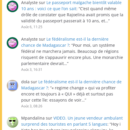
Analyste
sur
Le passeport malgache bientôt valable
10 ans : voici ce que l’on sait
: “
C’est quand même
drôle de constater que Rajoelina avait promis que la
validité du passeport passerait à 10 ans, et…
”
Août 6, 11:25
Analyste
sur
Le fédéralisme est-il la dernière
chance de Madagascar ?
: “
Pour moi, un système
fédéral ne marchera jamais. Beaucoup de régions
risquent de s’appauvrir encore plus. Une monarchie
parlementaire devrait…
”
Août 3, 16:31
dola
sur
Le fédéralisme est-il la dernière chance de
Madagascar ?
: “
« regime change » qui va profiter
encore et toujours à « QUI » déjà et surtout pas
pour cette île: essayons de voir…
”
Août 3, 08:26
Mpandalina
sur
VIDEO. Un jeune vendeur ambulant
surprend des touristes en parlant 5 langues
: “
Hoy i