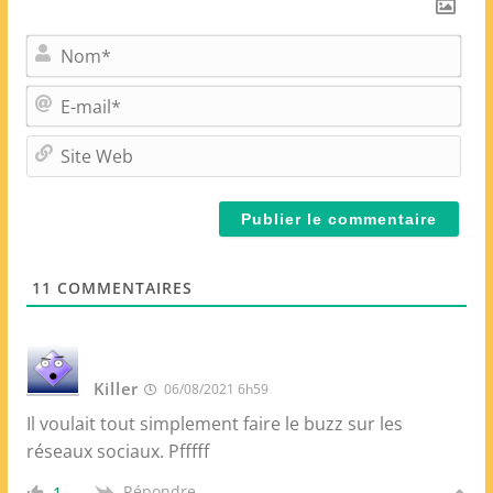
N
o
m
E
*
-
m
S
a
i
i
t
l
e
*
W
e
11
COMMENTAIRES
b
Killer
06/08/2021 6h59
Il voulait tout simplement faire le buzz sur les
réseaux sociaux. Pfffff
Répondre
1