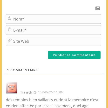
N
o
m
E
*
-
m
S
a
i
i
t
l
e
*
W
e
1
COMMENTAIRE
b
franck
10/04/2022 11h06
des témoins bien vaillants et dont la mémoire n’est
en rien affectée par le vieillissement, quel age