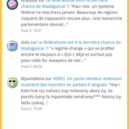
Analyste
sur
Le fédéralisme est-il la dernière
chance de Madagascar ?
: “
Pour moi, un système
fédéral ne marchera jamais. Beaucoup de régions
risquent de s’appauvrir encore plus. Une monarchie
parlementaire devrait…
”
Août 3, 16:31
dola
sur
Le fédéralisme est-il la dernière chance de
Madagascar ?
: “
« regime change » qui va profiter
encore et toujours à « QUI » déjà et surtout pas
pour cette île: essayons de voir…
”
Août 3, 08:26
Mpandalina
sur
VIDEO. Un jeune vendeur ambulant
surprend des touristes en parlant 5 langues
: “
Hoy i
Koto hoe tsy nahazo izay nolazainy akory izy, ka
porofo izany fa mpamitaka vendramp*** fotsiny izy.
Nefa izahay…
”
Août 2, 19:39