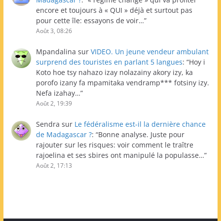
encore et toujours à « QUI » déjà et surtout pas
pour cette île: essayons de voir…
”
Août 3, 08:26
Mpandalina
sur
VIDEO. Un jeune vendeur ambulant
surprend des touristes en parlant 5 langues
: “
Hoy i
Koto hoe tsy nahazo izay nolazainy akory izy, ka
porofo izany fa mpamitaka vendramp*** fotsiny izy.
Nefa izahay…
”
Août 2, 19:39
Sendra
sur
Le fédéralisme est-il la dernière chance
de Madagascar ?
: “
Bonne analyse. Juste pour
rajouter sur les risques: voir comment le traître
rajoelina et ses sbires ont manipulé la populasse…
”
Août 2, 17:13