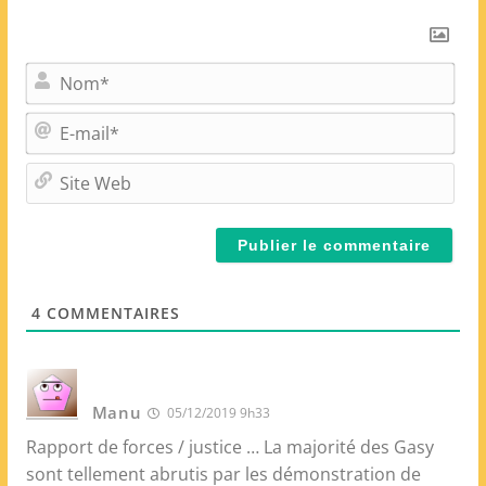
N
o
m
E
*
-
m
S
a
i
i
t
l
e
*
W
e
4
COMMENTAIRES
b
Manu
05/12/2019 9h33
Rapport de forces / justice … La majorité des Gasy
sont tellement abrutis par les démonstration de