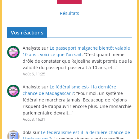
Résultats
Vos réactions
Analyste
sur
Le passeport malgache bientôt valable
10 ans : voici ce que l’on sait
: “
C’est quand même
drôle de constater que Rajoelina avait promis que la
validité du passeport passerait à 10 ans, et…
”
Août 6, 11:25
Analyste
sur
Le fédéralisme est-il la dernière
chance de Madagascar ?
: “
Pour moi, un système
fédéral ne marchera jamais. Beaucoup de régions
risquent de s’appauvrir encore plus. Une monarchie
parlementaire devrait…
”
Août 3, 16:31
dola
sur
Le fédéralisme est-il la dernière chance de
Madagascar ?
: “
« regime change » qui va profiter