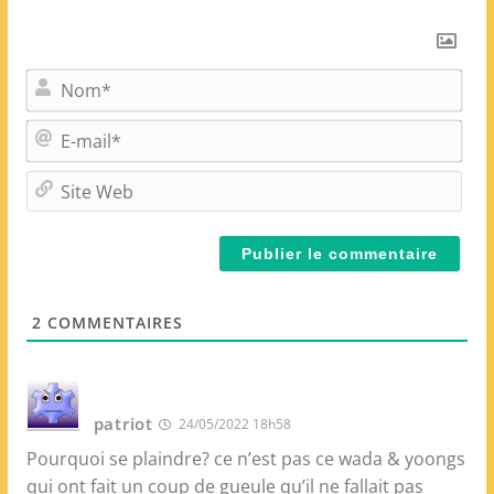
N
o
m
E
*
-
m
S
a
i
i
t
l
e
*
W
e
2
COMMENTAIRES
b
patriot
24/05/2022 18h58
Pourquoi se plaindre? ce n’est pas ce wada & yoongs
qui ont fait un coup de gueule qu’il ne fallait pas