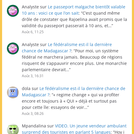
Analyste
sur
Le passeport malgache bientôt valable
10 ans : voici ce que l’on sait
: “
C’est quand même
drôle de constater que Rajoelina avait promis que la
validité du passeport passerait à 10 ans, et…
”
Août 6, 11:25
Analyste
sur
Le fédéralisme est-il la dernière
chance de Madagascar ?
: “
Pour moi, un système
fédéral ne marchera jamais. Beaucoup de régions
risquent de s’appauvrir encore plus. Une monarchie
parlementaire devrait…
”
Août 3, 16:31
dola
sur
Le fédéralisme est-il la dernière chance de
Madagascar ?
: “
« regime change » qui va profiter
encore et toujours à « QUI » déjà et surtout pas
pour cette île: essayons de voir…
”
Août 3, 08:26
Mpandalina
sur
VIDEO. Un jeune vendeur ambulant
surprend des touristes en parlant 5 langues
: “
Hoy i