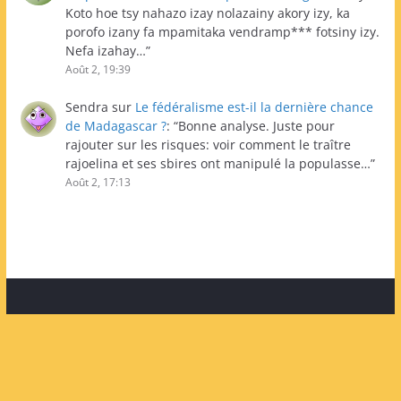
Koto hoe tsy nahazo izay nolazainy akory izy, ka
porofo izany fa mpamitaka vendramp*** fotsiny izy.
Nefa izahay…
”
Août 2, 19:39
Sendra
sur
Le fédéralisme est-il la dernière chance
de Madagascar ?
: “
Bonne analyse. Juste pour
rajouter sur les risques: voir comment le traître
rajoelina et ses sbires ont manipulé la populasse…
”
Août 2, 17:13