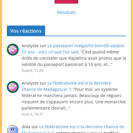
Résultats
Vos réactions
Analyste
sur
Le passeport malgache bientôt valable
10 ans : voici ce que l’on sait
: “
C’est quand même
drôle de constater que Rajoelina avait promis que la
validité du passeport passerait à 10 ans, et…
”
Août 6, 11:25
Analyste
sur
Le fédéralisme est-il la dernière
chance de Madagascar ?
: “
Pour moi, un système
fédéral ne marchera jamais. Beaucoup de régions
risquent de s’appauvrir encore plus. Une monarchie
parlementaire devrait…
”
Août 3, 16:31
dola
sur
Le fédéralisme est-il la dernière chance de
Madagascar ?
: “
« regime change » qui va profiter