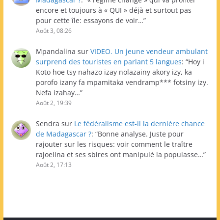
encore et toujours à « QUI » déjà et surtout pas
pour cette île: essayons de voir…
”
Août 3, 08:26
Mpandalina
sur
VIDEO. Un jeune vendeur ambulant
surprend des touristes en parlant 5 langues
: “
Hoy i
Koto hoe tsy nahazo izay nolazainy akory izy, ka
porofo izany fa mpamitaka vendramp*** fotsiny izy.
Nefa izahay…
”
Août 2, 19:39
Sendra
sur
Le fédéralisme est-il la dernière chance
de Madagascar ?
: “
Bonne analyse. Juste pour
rajouter sur les risques: voir comment le traître
rajoelina et ses sbires ont manipulé la populasse…
”
Août 2, 17:13