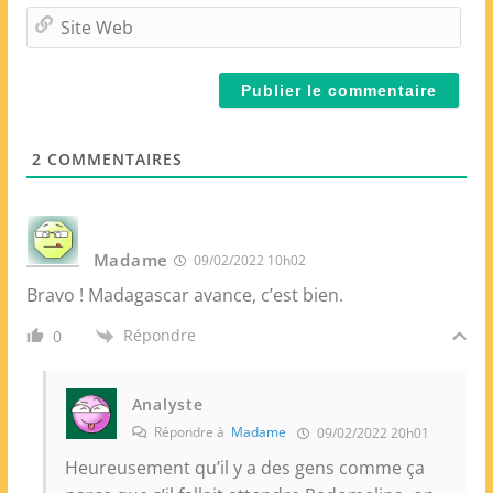
m
S
a
i
i
t
l
e
*
W
e
2
COMMENTAIRES
b
Madame
09/02/2022 10h02
Bravo ! Madagascar avance, c’est bien.
Répondre
0
Analyste
Répondre à
Madame
09/02/2022 20h01
Heureusement qu’il y a des gens comme ça