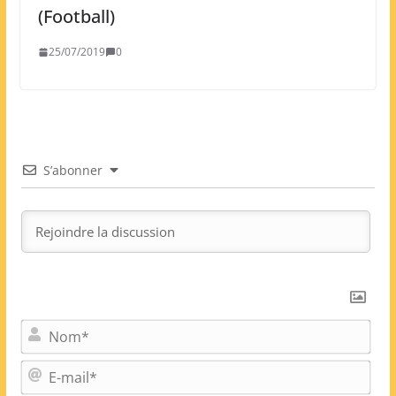
(Football)
25/07/2019
0
S’abonner
N
o
m
E
*
-