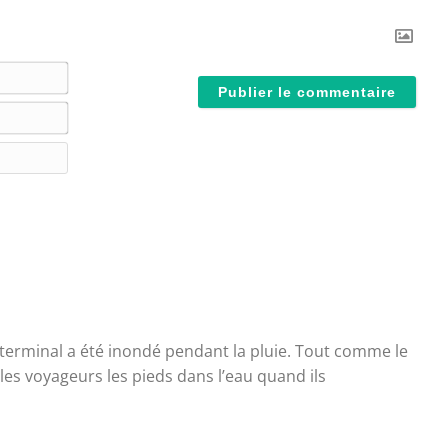
N
o
E
m
-
*
S
m
i
a
t
i
e
l
W
*
e
b
 terminal a été inondé pendant la pluie. Tout comme le
es voyageurs les pieds dans l’eau quand ils