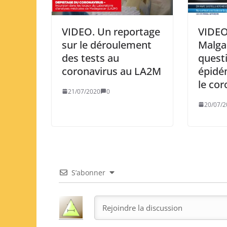
VIDEO. Un reportage
VIDEO
sur le déroulement
Malga
des tests au
quest
coronavirus au LA2M
épidé
le cor
21/07/2020
0
20/07/2
S’abonner