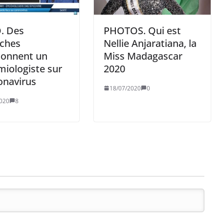
. Des
PHOTOS. Qui est
ches
Nellie Anjaratiana, la
ionnent un
Miss Madagascar
miologiste sur
2020
onavirus
18/07/2020
0
020
8