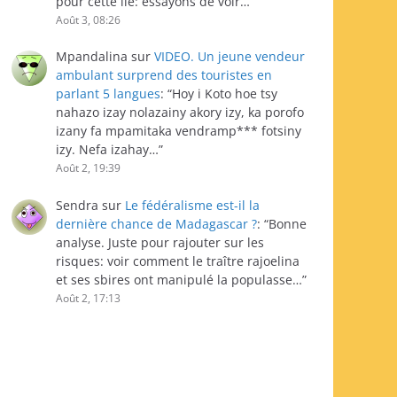
pour cette île: essayons de voir…
”
Août 3, 08:26
Mpandalina
sur
VIDEO. Un jeune vendeur
ambulant surprend des touristes en
parlant 5 langues
: “
Hoy i Koto hoe tsy
nahazo izay nolazainy akory izy, ka porofo
izany fa mpamitaka vendramp*** fotsiny
izy. Nefa izahay…
”
Août 2, 19:39
Sendra
sur
Le fédéralisme est-il la
dernière chance de Madagascar ?
: “
Bonne
analyse. Juste pour rajouter sur les
risques: voir comment le traître rajoelina
et ses sbires ont manipulé la populasse…
”
Août 2, 17:13