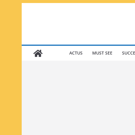
Passer
au
contenu
ACTUS
MUST SEE
SUCCE