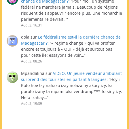
chance de Madagascar ?
: “
Pour moi, un système
fédéral ne marchera jamais. Beaucoup de régions
risquent de s’appauvrir encore plus. Une monarchie
parlementaire devrait…
”
Août 3, 16:31
dola
sur
Le fédéralisme est-il la dernière chance de
Madagascar ?
: “
« regime change » qui va profiter
encore et toujours à « QUI » déjà et surtout pas
pour cette île: essayons de voir…
”
Août 3, 08:26
Mpandalina
sur
VIDEO. Un jeune vendeur ambulant
surprend des touristes en parlant 5 langues
: “
Hoy i
Koto hoe tsy nahazo izay nolazainy akory izy, ka
porofo izany fa mpamitaka vendramp*** fotsiny izy.
Nefa izahay…
”
Août 2, 19:39