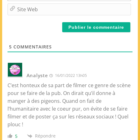
m
S
a
i
i
t
l
e
*
W
e
5
COMMENTAIRES
b
Analyste
16/01/2022 13h05
C’est honteux de sa part de filmer ce genre de scène
pour se faire de la pub. On dirait qu’il donne à
manger à des pigeons. Quand on fait de
l’humanitaire avec le coeur pur, on évite de se faire
filmer et de poster ça sur les réseaux sociaux ! Quel
plouc !
Répondre
5