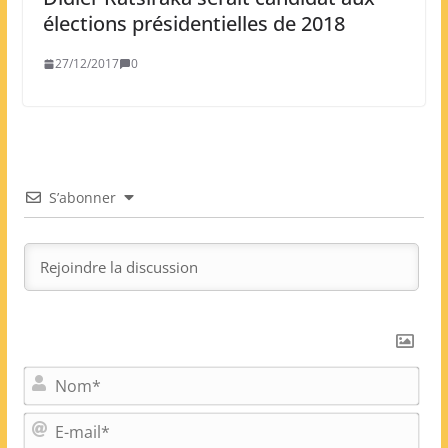
élections présidentielles de 2018
27/12/2017
0
S’abonner
N
o
m
E
*
-