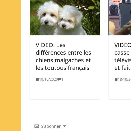
VIDEO. Les
VIDEO
différences entre les
casse
chiens malgaches et
télévi
les toutous français
et fai
19/10/2020
1
18/10/2
S’abonner