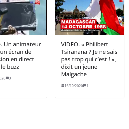
. Un animateur
VIDEO. « Philibert
 un écran de
Tsiranana ? Je ne sais
sion en direct
pas trop qui c’est ! »,
t le buzz
dixit un jeune
Malgache
020
3
16/10/2020
1