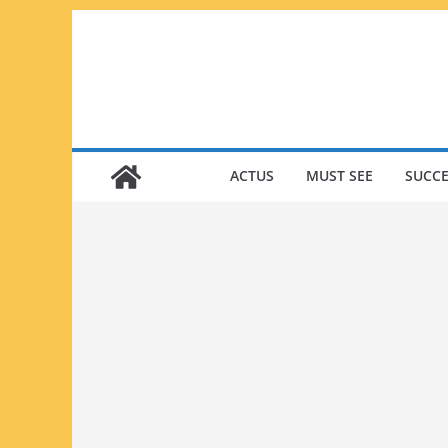
Passer
au
contenu
ACTUS
MUST SEE
SUCCE