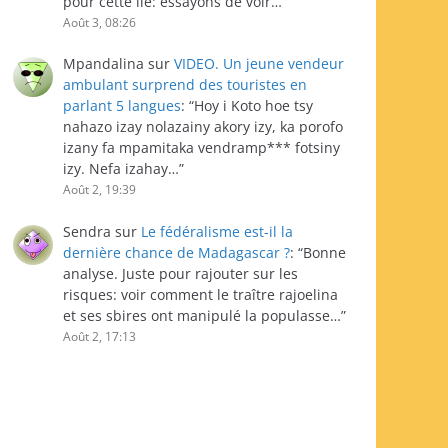
pour cette île: essayons de voir…
”
Août 3, 08:26
Mpandalina
sur
VIDEO. Un jeune vendeur
ambulant surprend des touristes en
parlant 5 langues
: “
Hoy i Koto hoe tsy
nahazo izay nolazainy akory izy, ka porofo
izany fa mpamitaka vendramp*** fotsiny
izy. Nefa izahay…
”
Août 2, 19:39
Sendra
sur
Le fédéralisme est-il la
dernière chance de Madagascar ?
: “
Bonne
analyse. Juste pour rajouter sur les
risques: voir comment le traître rajoelina
et ses sbires ont manipulé la populasse…
”
Août 2, 17:13