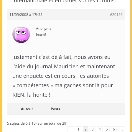
internationale et en parler sur les forums.
11/05/2008 à 17h55
#20156
Anonyme
Inactif
justement c’est déjà fait, nous avons eu
l’aide du journal Mauricien et maintenant
une enquête est en cours, les autorités
« compétentes » malgaches sont là pour
RIEN. la honte !
Auteur
Posts
5 sujets de 6 à 10 (sur un total de 29)
←
1
2
3
4
5
6
→