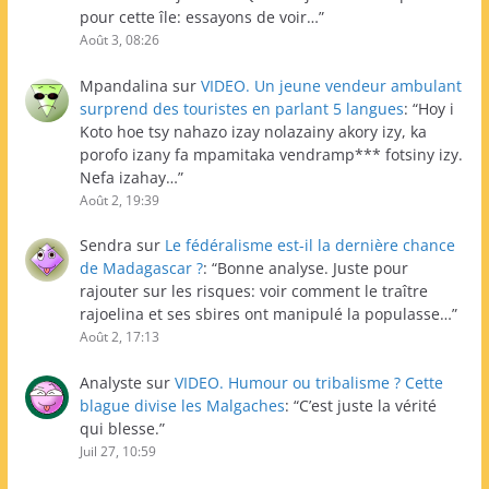
pour cette île: essayons de voir…
”
Août 3, 08:26
Mpandalina
sur
VIDEO. Un jeune vendeur ambulant
surprend des touristes en parlant 5 langues
: “
Hoy i
Koto hoe tsy nahazo izay nolazainy akory izy, ka
porofo izany fa mpamitaka vendramp*** fotsiny izy.
Nefa izahay…
”
Août 2, 19:39
Sendra
sur
Le fédéralisme est-il la dernière chance
de Madagascar ?
: “
Bonne analyse. Juste pour
rajouter sur les risques: voir comment le traître
rajoelina et ses sbires ont manipulé la populasse…
”
Août 2, 17:13
Analyste
sur
VIDEO. Humour ou tribalisme ? Cette
blague divise les Malgaches
: “
C’est juste la vérité
qui blesse.
”
Juil 27, 10:59