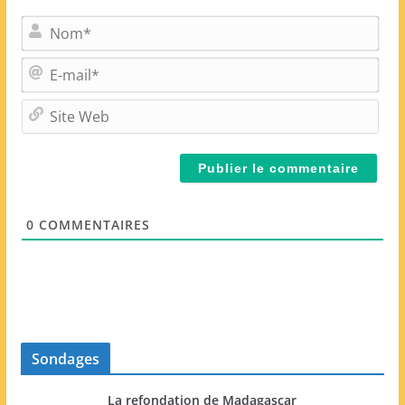
N
o
m
E
*
-
m
S
a
i
i
t
l
e
*
W
e
0
COMMENTAIRES
b
Sondages
La refondation de Madagascar