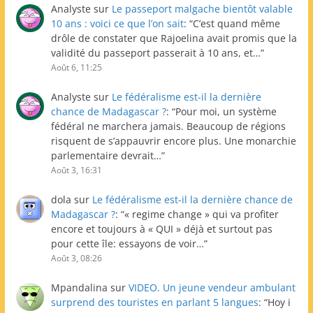
Analyste
sur
Le passeport malgache bientôt valable
10 ans : voici ce que l’on sait
: “
C’est quand même
drôle de constater que Rajoelina avait promis que la
validité du passeport passerait à 10 ans, et…
”
Août 6, 11:25
Analyste
sur
Le fédéralisme est-il la dernière
chance de Madagascar ?
: “
Pour moi, un système
fédéral ne marchera jamais. Beaucoup de régions
risquent de s’appauvrir encore plus. Une monarchie
parlementaire devrait…
”
Août 3, 16:31
dola
sur
Le fédéralisme est-il la dernière chance de
Madagascar ?
: “
« regime change » qui va profiter
encore et toujours à « QUI » déjà et surtout pas
pour cette île: essayons de voir…
”
Août 3, 08:26
Mpandalina
sur
VIDEO. Un jeune vendeur ambulant
surprend des touristes en parlant 5 langues
: “
Hoy i