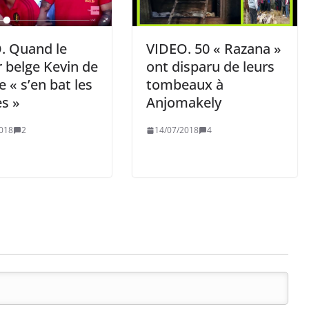
. Quand le
VIDEO. 50 « Razana »
 belge Kevin de
ont disparu de leurs
 « s’en bat les
tombeaux à
es »
Anjomakely
018
2
14/07/2018
4