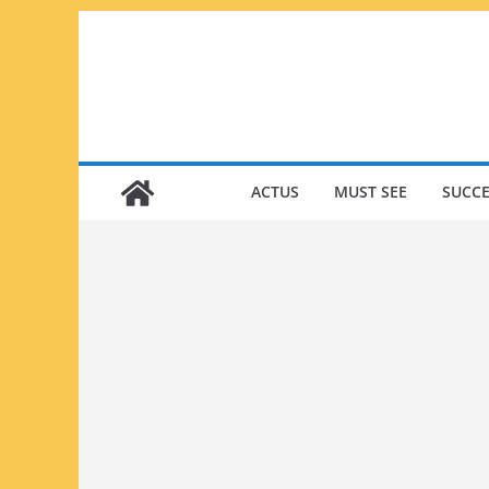
Passer
au
contenu
ACTUS
MUST SEE
SUCCE