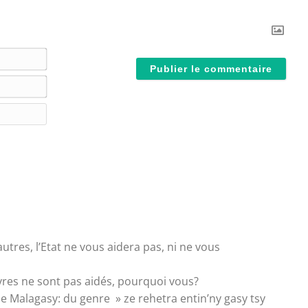
N
o
E
m
-
*
S
m
i
a
t
i
e
l
W
*
e
b
tres, l’Etat ne vous aidera pas, ni ne vous
vres ne sont pas aidés, pourquoi vous?
 le Malagasy: du genre » ze rehetra entin’ny gasy tsy