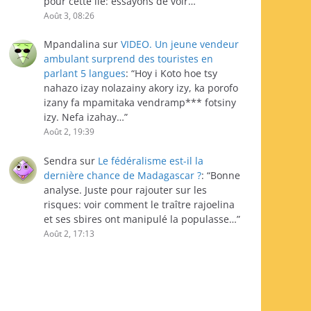
pour cette île: essayons de voir…
”
Août 3, 08:26
Mpandalina
sur
VIDEO. Un jeune vendeur
ambulant surprend des touristes en
parlant 5 langues
: “
Hoy i Koto hoe tsy
nahazo izay nolazainy akory izy, ka porofo
izany fa mpamitaka vendramp*** fotsiny
izy. Nefa izahay…
”
Août 2, 19:39
Sendra
sur
Le fédéralisme est-il la
dernière chance de Madagascar ?
: “
Bonne
analyse. Juste pour rajouter sur les
risques: voir comment le traître rajoelina
et ses sbires ont manipulé la populasse…
”
Août 2, 17:13