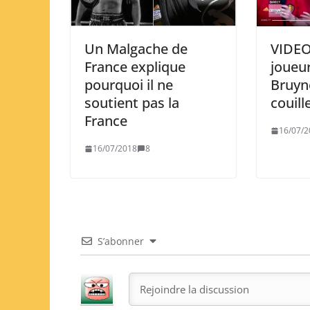
Un Malgache de
VIDEO
France explique
joueur
pourquoi il ne
Bruyne
soutient pas la
couill
France
16/07/2
16/07/2018
8
S’abonner