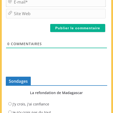
*
-
m
S
a
i
i
t
l
e
*
W
e
0
COMMENTAIRES
b
Sondages
La refondation de Madagascar
J'y crois, j'ai confiance
Je n'y crois pas du tout