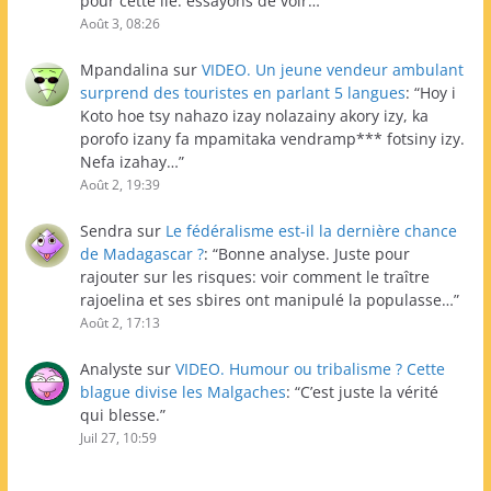
pour cette île: essayons de voir…
”
Août 3, 08:26
Mpandalina
sur
VIDEO. Un jeune vendeur ambulant
surprend des touristes en parlant 5 langues
: “
Hoy i
Koto hoe tsy nahazo izay nolazainy akory izy, ka
porofo izany fa mpamitaka vendramp*** fotsiny izy.
Nefa izahay…
”
Août 2, 19:39
Sendra
sur
Le fédéralisme est-il la dernière chance
de Madagascar ?
: “
Bonne analyse. Juste pour
rajouter sur les risques: voir comment le traître
rajoelina et ses sbires ont manipulé la populasse…
”
Août 2, 17:13
Analyste
sur
VIDEO. Humour ou tribalisme ? Cette
blague divise les Malgaches
: “
C’est juste la vérité
qui blesse.
”
Juil 27, 10:59