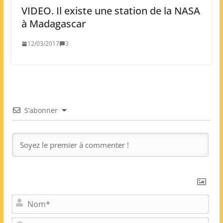
VIDEO. Il existe une station de la NASA
à Madagascar
12/03/2017
3
S’abonner
N
o
m
E