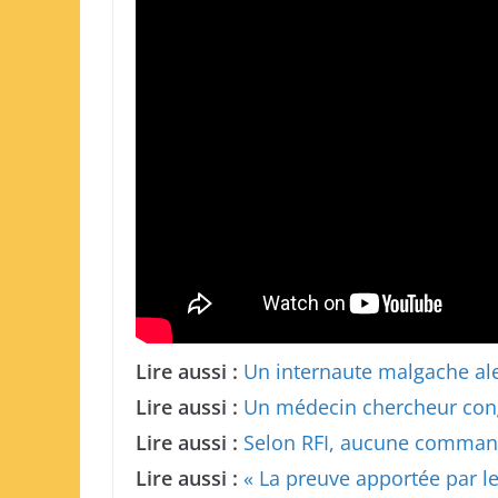
Lire aussi :
Un internaute malgache ale
Lire aussi :
Un médecin chercheur congo
Lire aussi :
Selon RFI, aucune command
Lire aussi :
« La preuve apportée par le