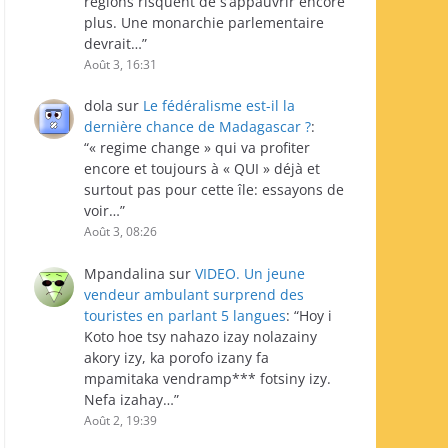
régions risquent de s’appauvrir encore
plus. Une monarchie parlementaire
devrait…
”
Août 3, 16:31
dola
sur
Le fédéralisme est-il la
dernière chance de Madagascar ?
:
“
« regime change » qui va profiter
encore et toujours à « QUI » déjà et
surtout pas pour cette île: essayons de
voir…
”
Août 3, 08:26
Mpandalina
sur
VIDEO. Un jeune
vendeur ambulant surprend des
touristes en parlant 5 langues
: “
Hoy i
Koto hoe tsy nahazo izay nolazainy
akory izy, ka porofo izany fa
mpamitaka vendramp*** fotsiny izy.
Nefa izahay…
”
Août 2, 19:39