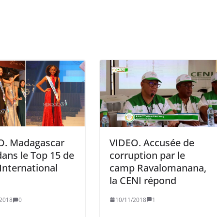
VIDEO. Accusée de
O. Madagascar
corruption par le
 dans le Top 15 de
camp Ravalomanana,
International
la CENI répond
10/11/2018
1
/2018
0