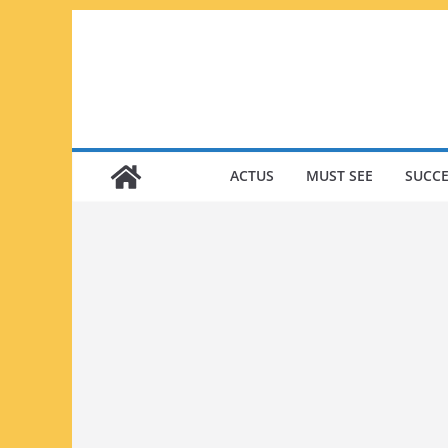
Passer
au
contenu
ACTUS
MUST SEE
SUCCE