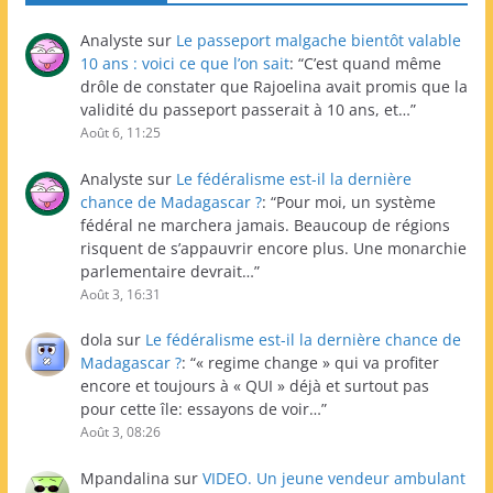
Analyste
sur
Le passeport malgache bientôt valable
10 ans : voici ce que l’on sait
: “
C’est quand même
drôle de constater que Rajoelina avait promis que la
validité du passeport passerait à 10 ans, et…
”
Août 6, 11:25
Analyste
sur
Le fédéralisme est-il la dernière
chance de Madagascar ?
: “
Pour moi, un système
fédéral ne marchera jamais. Beaucoup de régions
risquent de s’appauvrir encore plus. Une monarchie
parlementaire devrait…
”
Août 3, 16:31
dola
sur
Le fédéralisme est-il la dernière chance de
Madagascar ?
: “
« regime change » qui va profiter
encore et toujours à « QUI » déjà et surtout pas
pour cette île: essayons de voir…
”
Août 3, 08:26
Mpandalina
sur
VIDEO. Un jeune vendeur ambulant