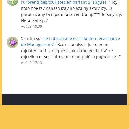
surprend des touristes en parlant 5 langues
: “
Hoy i
Koto hoe tsy nahazo izay nolazainy akory izy, ka
porofo izany fa mpamitaka vendramp*** fotsiny izy.
Nefa izahay…
”
Août 2, 19:39
Sendra
sur
Le fédéralisme est-il la dernière chance
de Madagascar ?
: “
Bonne analyse. Juste pour
rajouter sur les risques: voir comment le traître
rajoelina et ses sbires ont manipulé la populasse…
”
Août 2, 17:13