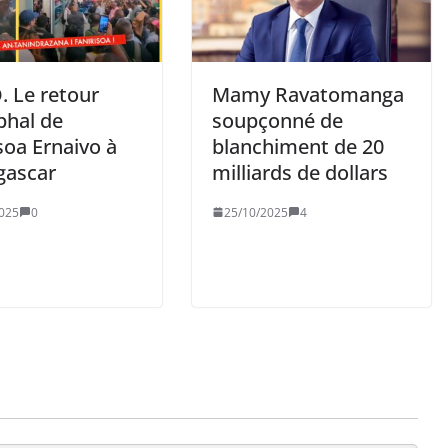
. Le retour
Mamy Ravatomanga
phal de
soupçonné de
soa Ernaivo à
blanchiment de 20
ascar
milliards de dollars
025
0
25/10/2025
4