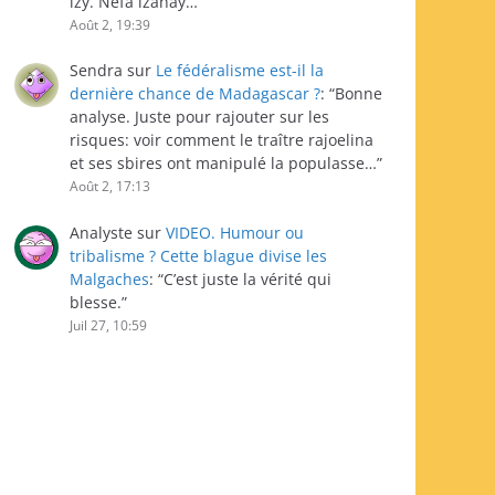
izy. Nefa izahay…
”
Août 2, 19:39
Sendra
sur
Le fédéralisme est-il la
dernière chance de Madagascar ?
: “
Bonne
analyse. Juste pour rajouter sur les
risques: voir comment le traître rajoelina
et ses sbires ont manipulé la populasse…
”
Août 2, 17:13
Analyste
sur
VIDEO. Humour ou
tribalisme ? Cette blague divise les
Malgaches
: “
C’est juste la vérité qui
blesse.
”
Juil 27, 10:59