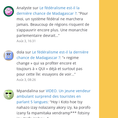
Analyste
sur
Le fédéralisme est-il la
dernière chance de Madagascar ?
: “
Pour
moi, un système fédéral ne marchera
jamais. Beaucoup de régions risquent de
s’appauvrir encore plus. Une monarchie
parlementaire devrait…
”
Août 3, 16:31
dola
sur
Le fédéralisme est-il la dernière
chance de Madagascar ?
: “
« regime
change » qui va profiter encore et
toujours à « QUI » déjà et surtout pas
pour cette île: essayons de voir…
”
Août 3, 08:26
Mpandalina
sur
VIDEO. Un jeune vendeur
ambulant surprend des touristes en
parlant 5 langues
: “
Hoy i Koto hoe tsy
nahazo izay nolazainy akory izy, ka porofo
izany fa mpamitaka vendramp*** fotsiny