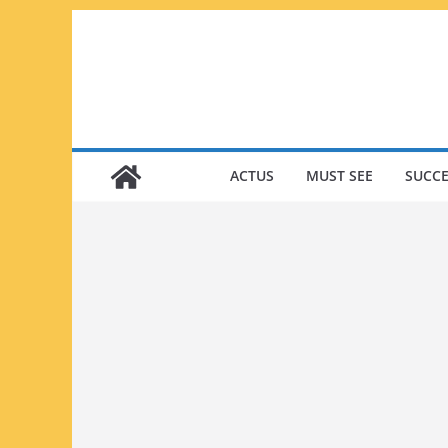
Passer
au
contenu
ACTUS
MUST SEE
SUCCE