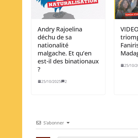
Andry Rajoelina
VIDEO
déchu de sa
triom
nationalité
Faniri
malgache. Et qu’en
Madag
est-il des binationaux
25/10/2
?
25/10/2025
2
S’abonner