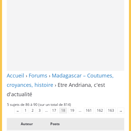
Accueil
›
Forums
›
Madagascar – Coutumes,
croyances, histoire
›
Etre Andriana, c'est
d'actualité
5 sujets de 86 à 90 (sur un total de 814)
←
1
2
3
…
17
18
19
…
161
162
163
→
Auteur
Posts