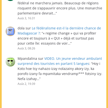
fédéral ne marchera jamais. Beaucoup de régions
risquent de s’appauvrir encore plus. Une monarchie
parlementaire devrait…
”
Août 3, 16:31
dola
sur
Le fédéralisme est-il la dernière chance de
Madagascar ?
: “
« regime change » qui va profiter
encore et toujours à « QUI » déjà et surtout pas
pour cette île: essayons de voir…
”
Août 3, 08:26
Mpandalina
sur
VIDEO. Un jeune vendeur ambulant
surprend des touristes en parlant 5 langues
: “
Hoy i
Koto hoe tsy nahazo izay nolazainy akory izy, ka
porofo izany fa mpamitaka vendramp*** fotsiny izy.
Nefa izahay…
”
Août 2, 19:39