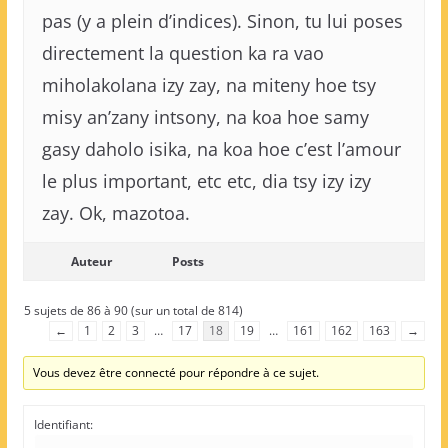
pas (y a plein d’indices). Sinon, tu lui poses
directement la question ka ra vao
miholakolana izy zay, na miteny hoe tsy
misy an’zany intsony, na koa hoe samy
gasy daholo isika, na koa hoe c’est l’amour
le plus important, etc etc, dia tsy izy izy
zay. Ok, mazotoa.
Auteur
Posts
5 sujets de 86 à 90 (sur un total de 814)
←
1
2
3
…
17
18
19
…
161
162
163
→
Vous devez être connecté pour répondre à ce sujet.
Identifiant: