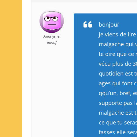
bonjour
je viens de lir
Anonyme
Inactif
malgache qui v
te dire que ce
vécu plus de 3
quotidien est tr
ages qui font 
qqu’un, bref, 
supporte pas l
malgache est t
ce que tu sera
fasses elle ser