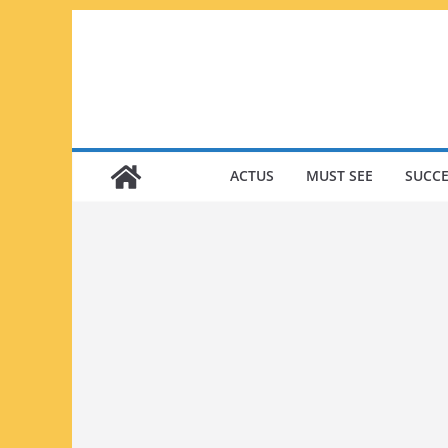
Passer
au
contenu
ACTUS
MUST SEE
SUCCE