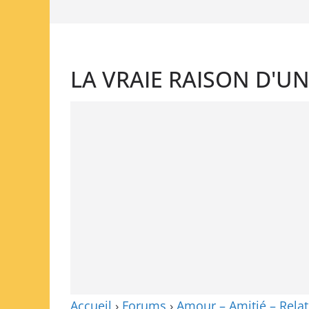
LA VRAIE RAISON D'U
Accueil
›
Forums
›
Amour – Amitié – Relat