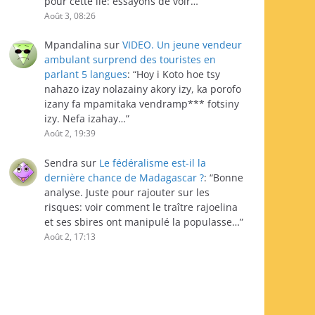
pour cette île: essayons de voir…
”
Août 3, 08:26
Mpandalina
sur
VIDEO. Un jeune vendeur
ambulant surprend des touristes en
parlant 5 langues
: “
Hoy i Koto hoe tsy
nahazo izay nolazainy akory izy, ka porofo
izany fa mpamitaka vendramp*** fotsiny
izy. Nefa izahay…
”
Août 2, 19:39
Sendra
sur
Le fédéralisme est-il la
dernière chance de Madagascar ?
: “
Bonne
analyse. Juste pour rajouter sur les
risques: voir comment le traître rajoelina
et ses sbires ont manipulé la populasse…
”
Août 2, 17:13