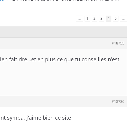
←
1
2
3
4
5
→
#18755
n fait rire…et en plus ce que tu conseilles n’est
#18786
ont sympa, j’aime bien ce site