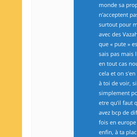
monde sa propr
n’acceptent pas
surtout pour m
avec des Vazah
que « pute » es
sais pas mais 
en tout cas no
cela et on s’en
à toi de voir, 
simplement pou
etre qu’il faut
avez bcp de di
fois en europe
enfin, à ta pla