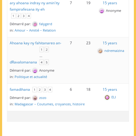
ary ahoana indray ny amin'ity
7
19
15 years
fampirafesana ity eh
Anonyme
1
2
3
4
Démarré par:
falygerd
in:
Amour – Amitié – Relation
Ahoana kay ny fahitanareo an-
7
23
15 years
1
2
ndremaizina
…
dRavalomanana
4
5
Démarré par:
Anonyme
in:
Politique et actualité
famadihana
6
18
15 years
1
2
3
4
ELI
Démarré par:
zozo
in:
Madagascar – Coutumes, croyances, histoire