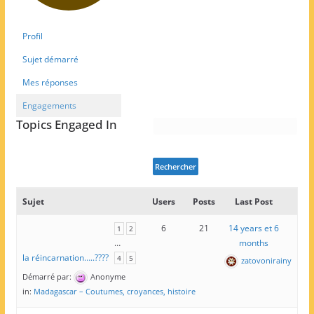
Profil
Sujet démarré
Mes réponses
Engagements
Topics Engaged In
Sujet
Users
Posts
Last Post
6
21
14 years et 6
1
2
…
months
la réincarnation…..????
4
5
zatovonirainy
Démarré par:
Anonyme
in:
Madagascar – Coutumes, croyances, histoire