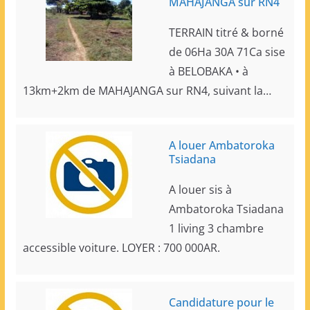
MAHAJANGA sur RN4
TERRAIN titré & borné
de 06Ha 30A 71Ca sise
à BELOBAKA • à
13km+2km de MAHAJANGA sur RN4, suivant la…
A louer Ambatoroka
Tsiadana
A louer sis à
Ambatoroka Tsiadana
1 living 3 chambre
accessible voiture. LOYER : 700 000AR.
Candidature pour le