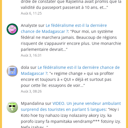
drôle de constater que Rajoelina avait promis que la
validité du passeport passerait à 10 ans, et…
”
Août 6, 11:25
Analyste
sur
Le fédéralisme est-il la dernière
chance de Madagascar ?
: “
Pour moi, un système
fédéral ne marchera jamais. Beaucoup de régions
risquent de s’appauvrir encore plus. Une monarchie
parlementaire devrait…
”
Août 3, 16:31
dola
sur
Le fédéralisme est-il la dernière chance de
Madagascar ?
: “
« regime change » qui va profiter
encore et toujours à « QUI » déjà et surtout pas
pour cette île: essayons de voir…
”
Août 3, 08:26
Mpandalina
sur
VIDEO. Un jeune vendeur ambulant
surprend des touristes en parlant 5 langues
: “
Hoy i
Koto hoe tsy nahazo izay nolazainy akory izy, ka
porofo izany fa mpamitaka vendramp*** fotsiny izy.
Nefa izahay…
”