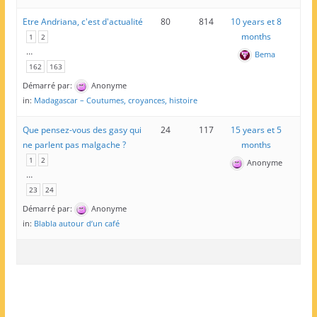
Etre Andriana, c'est d'actualité
80
814
10 years et 8
months
1
2
…
Bema
162
163
Démarré par:
Anonyme
in:
Madagascar – Coutumes, croyances, histoire
Que pensez-vous des gasy qui
24
117
15 years et 5
ne parlent pas malgache ?
months
1
2
Anonyme
…
23
24
Démarré par:
Anonyme
in:
Blabla autour d’un café