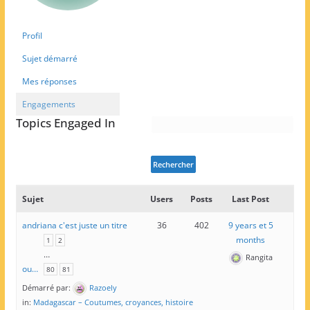
Profil
Sujet démarré
Mes réponses
Engagements
Topics Engaged In
Sujet
Users
Posts
Last Post
andriana c'est juste un titre
36
402
9 years et 5
months
1
2
…
Rangita
ou…
80
81
Démarré par:
Razoely
in:
Madagascar – Coutumes, croyances, histoire