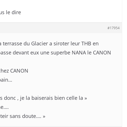
us le dire
#17954
a terrasse du Glacier a siroter leur THB en
 passe devant eux une superbe NANA le CANON
 chez CANON
pain…
s donc , je la baiserais bien celle la »
ne….
teir sans doute…. »