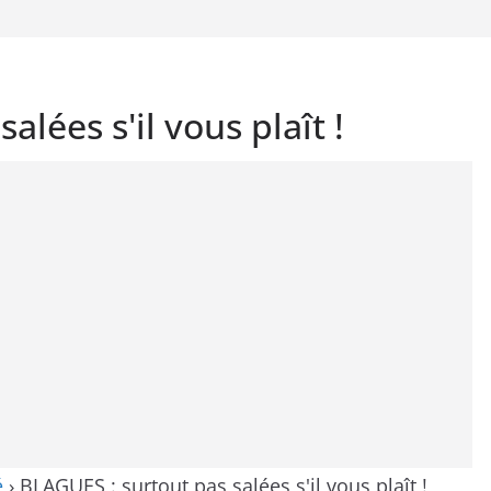
lées s'il vous plaît !
é
›
BLAGUES : surtout pas salées s'il vous plaît !