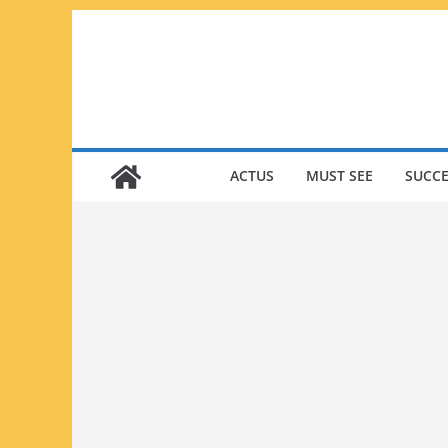
Passer
au
contenu
ACTUS
MUST SEE
SUCCE