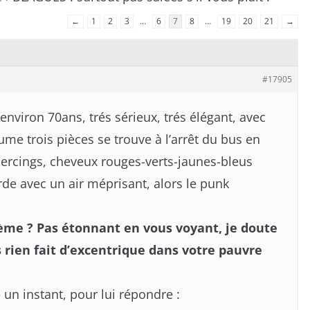
←
1
2
3
…
6
7
8
…
19
20
21
→
#17905
environ 70ans, trés sérieux, trés élégant, avec
e trois pièces se trouve à l’arrêt du bus en
ercings, cheveux rouges-verts-jaunes-bleus
rde avec un air méprisant, alors le punk
ème ? Pas étonnant en vous voyant, je doute
 rien fait d’excentrique dans votre pauvre
 un instant, pour lui répondre :