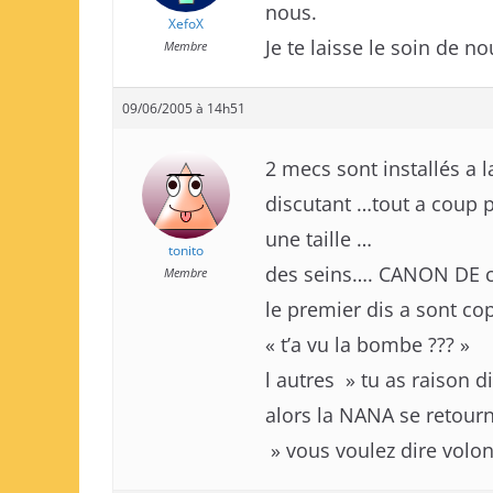
nous.
XefoX
Je te laisse le soin de no
Membre
09/06/2005 à 14h51
2 mecs sont installés a l
discutant …tout a coup
une taille …
tonito
des seins…. CANON DE
Membre
le premier dis a sont co
« t’a vu la bombe ??? »
l autres » tu as raison di
alors la NANA se retour
» vous voulez dire volon