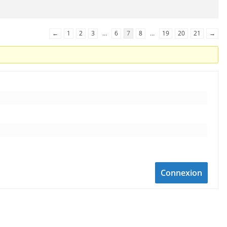
←
1
2
3
…
6
7
8
…
19
20
21
→
Connexion