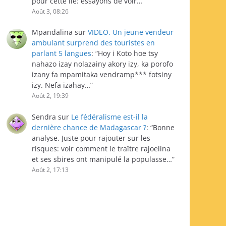
pour cette île: essayons de voir…
”
Août 3, 08:26
Mpandalina
sur
VIDEO. Un jeune vendeur
ambulant surprend des touristes en
parlant 5 langues
: “
Hoy i Koto hoe tsy
nahazo izay nolazainy akory izy, ka porofo
izany fa mpamitaka vendramp*** fotsiny
izy. Nefa izahay…
”
Août 2, 19:39
Sendra
sur
Le fédéralisme est-il la
dernière chance de Madagascar ?
: “
Bonne
analyse. Juste pour rajouter sur les
risques: voir comment le traître rajoelina
et ses sbires ont manipulé la populasse…
”
Août 2, 17:13