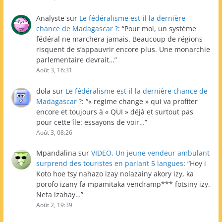
Analyste
sur
Le fédéralisme est-il la dernière
chance de Madagascar ?
: “
Pour moi, un système
fédéral ne marchera jamais. Beaucoup de régions
risquent de s’appauvrir encore plus. Une monarchie
parlementaire devrait…
”
Août 3, 16:31
dola
sur
Le fédéralisme est-il la dernière chance de
Madagascar ?
: “
« regime change » qui va profiter
encore et toujours à « QUI » déjà et surtout pas
pour cette île: essayons de voir…
”
Août 3, 08:26
Mpandalina
sur
VIDEO. Un jeune vendeur ambulant
surprend des touristes en parlant 5 langues
: “
Hoy i
Koto hoe tsy nahazo izay nolazainy akory izy, ka
porofo izany fa mpamitaka vendramp*** fotsiny izy.
Nefa izahay…
”
Août 2, 19:39