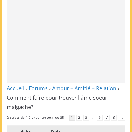
Accueil
›
Forums
›
Amour – Amitié – Relation
›
Comment faire pour trouver l'âme soeur
malgache?
5 sujets de 1 à 5 (sur un total de 39)
1
2
3
…
6
7
8
→
Auteur
Posts