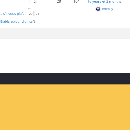
28
104
16 years et 2 months
1
2
…
emmily
s'il vous plaît !
20
21
:
Blabla autour d’un café