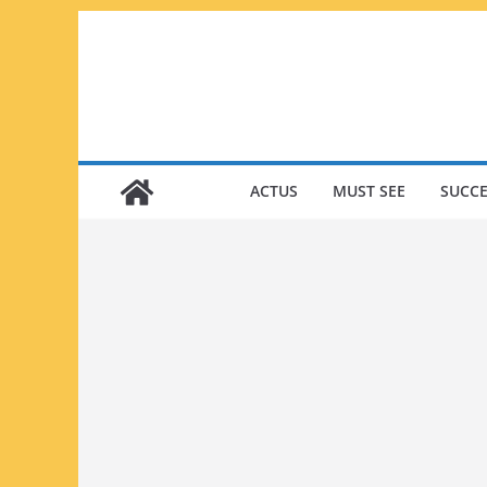
Passer
au
contenu
ACTUS
MUST SEE
SUCCE