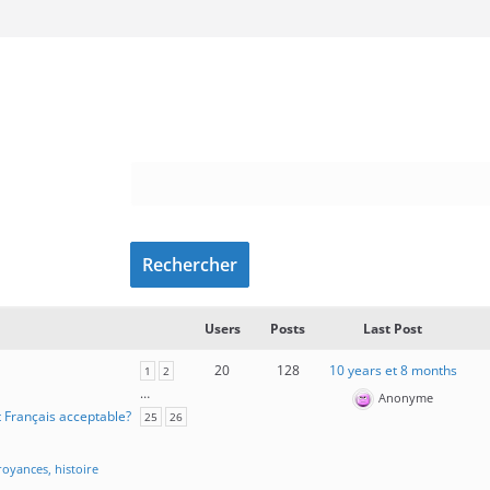
Users
Posts
Last Post
20
128
10 years et 8 months
1
2
…
Anonyme
 Français acceptable?
25
26
oyances, histoire