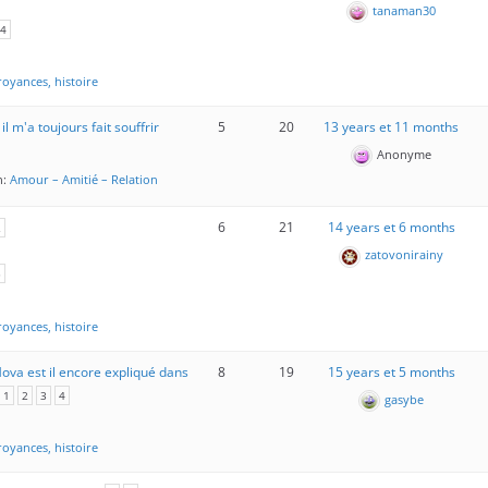
tanaman30
4
oyances, histoire
l m'a toujours fait souffrir
5
20
13 years et 11 months
Anonyme
n:
Amour – Amitié – Relation
6
21
14 years et 6 months
2
zatovonirainy
5
oyances, histoire
va est il encore expliqué dans
8
19
15 years et 5 months
1
2
3
4
gasybe
oyances, histoire