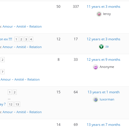
50
337
11 years et 3 months
leroy
n:
Amour – Amitié – Relation
n ex !!!!
12
17
12 years et 3 months
1
2
3
4
za
n:
Amour – Amitié – Relation
8
33
12 years et 9 months
2
Anonyme
7
:
Amour – Amitié – Relation
15
64
13 years et 1 month
1
2
…
luxorman
ay ?
12
13
n:
Amour – Amitié – Relation
14
69
13 years et 7 months