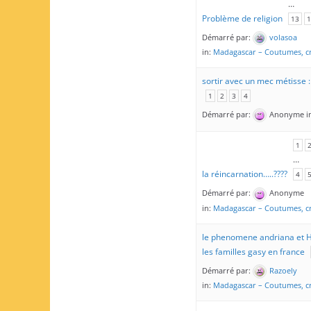
…
Problème de religion
13
1
Démarré par:
volasoa
in:
Madagascar – Coutumes, cr
sortir avec un mec métisse : i
1
2
3
4
Démarré par:
Anonyme
i
1
…
la réincarnation…..????
4
Démarré par:
Anonyme
in:
Madagascar – Coutumes, cr
le phenomene andriana et Ho
les familles gasy en france
Démarré par:
Razoely
in:
Madagascar – Coutumes, cr