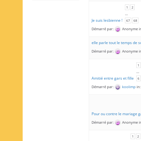
1
2
…
Je suis lesbienne !
67
68
Démarré par:
Anonyme
i
elle parle tout le temps de so
Démarré par:
Anonyme
i
1
…
Amitié entre gars et fille
6
Démarré par:
koolimp
in
Pour ou contre le mariage g
Démarré par:
Anonyme
i
1
2