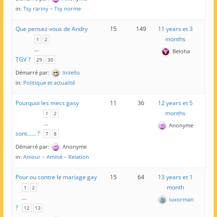
in:
Tsy rariny – Tsy norme
Que pensez-vous de Andry
15
149
11 years et 3
months
1
2
…
Beloha
TGV ?
29
30
Démarré par:
lintello
in:
Politique et actualité
Pourquoi les mecs gasy
11
36
12 years et 5
months
1
2
…
Anonyme
sont…… ?
7
8
Démarré par:
Anonyme
in:
Amour – Amitié – Relation
Pour ou contre le mariage gay
15
64
13 years et 1
month
1
2
…
luxorman
?
12
13