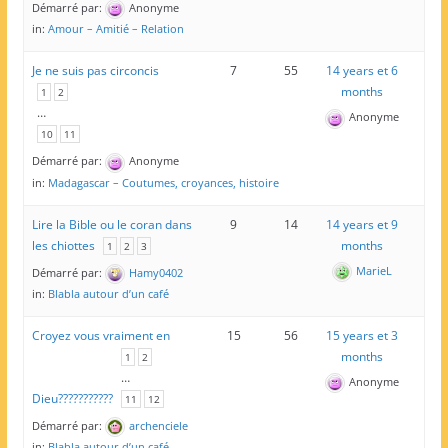
Démarré par:
Anonyme
in:
Amour – Amitié – Relation
Je ne suis pas circoncis
7
55
14 years et 6
months
1
2
…
Anonyme
10
11
Démarré par:
Anonyme
in:
Madagascar – Coutumes, croyances, histoire
Lire la Bible ou le coran dans
9
14
14 years et 9
les chiottes
months
1
2
3
MarieL
Démarré par:
Hamy0402
in:
Blabla autour d’un café
Croyez vous vraiment en
15
56
15 years et 3
months
1
2
…
Anonyme
Dieu???????????
11
12
Démarré par:
archenciele
in:
Blabla autour d’un café