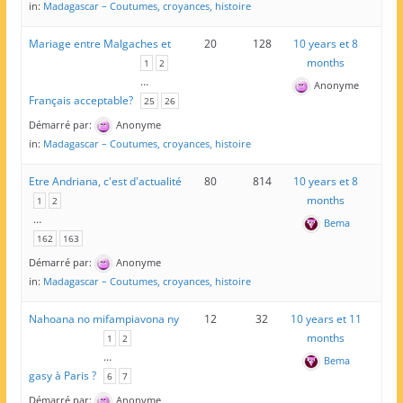
in:
Madagascar – Coutumes, croyances, histoire
Mariage entre Malgaches et
20
128
10 years et 8
months
1
2
…
Anonyme
Français acceptable?
25
26
Démarré par:
Anonyme
in:
Madagascar – Coutumes, croyances, histoire
Etre Andriana, c'est d'actualité
80
814
10 years et 8
months
1
2
…
Bema
162
163
Démarré par:
Anonyme
in:
Madagascar – Coutumes, croyances, histoire
Nahoana no mifampiavona ny
12
32
10 years et 11
months
1
2
…
Bema
gasy à Paris ?
6
7
Démarré par:
Anonyme