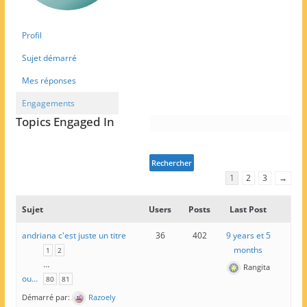
Profil
Sujet démarré
Mes réponses
Engagements
Topics Engaged In
1
2
3
→
Sujet
Users
Posts
Last Post
andriana c'est juste un titre
36
402
9 years et 5
months
1
2
…
Rangita
ou…
80
81
Démarré par:
Razoely